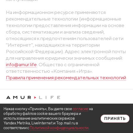
На информационном ресурсе применяются
рекомендательные технологии (информационные
технологии предоставления информации на основе
сбора, систематизации и анализа сведений,
относящихся к предпочтениям пользователей сети
"Интернет", находящихся на территории
Российской Федерации). Адрес электронной почты
для направления юридически значимых сообщений:
info@amur.life
. Общество с ограниченной
ответственностью «Компания «Игра».
Правила применения рекомендательных технологий
Нажав кнопку «Принять», Вы даете свое
согласие
на
обработку файлов cookie вашего браузера и
использование аналитических сервисов
ПРИНЯТЬ
Yandex.Metrika, LiveInternet и Top.mail.ru в
соответствии с
Политикой конфиденциальности
.