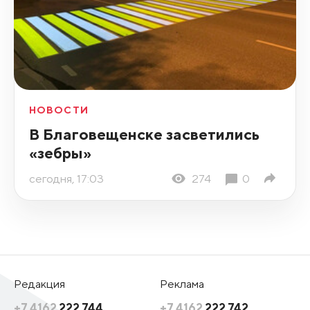
НОВОСТИ
В Благовещенске засветились
«зебры»
сегодня, 17:03
274
0
Редакция
Реклама
+7 4162
222 744
+7 4162
222 742