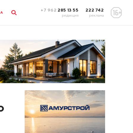
+7 962
285 13 55
222 742
ЛА
редакция
реклама
о