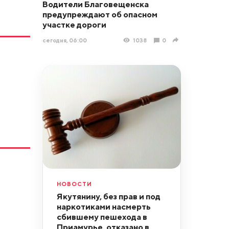
Водители Благовещенска
предупреждают об опасном
участке дороги
сегодня, 06:00
1038
0
НОВОСТИ
Якутянину, без прав и под
наркотиками насмерть
сбившему пешехода в
Приамурье, отказано в