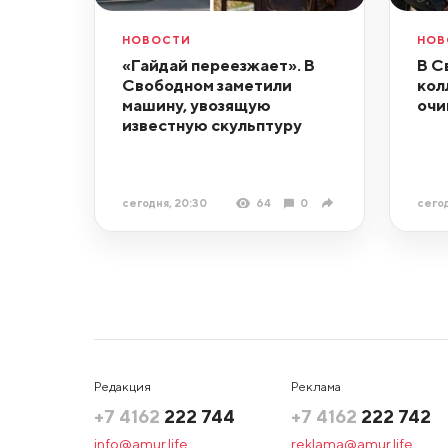
НОВОСТИ
НОВ
«Гайдай переезжает». В
В С
Свободном заметили
кол
машину, увозящую
очи
известную скульптуру
сегодня, 20:30
64
0
сегод
Редакция
Реклама
+7 4162
222 744
+7 4162
222 742
info@amur.life
reklama@amur.life