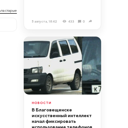
ла старые
5 августа, 18:42
433
0
НОВОСТИ
В Благовещенске
искусственный интеллект
начал фиксировать
использование телефонов