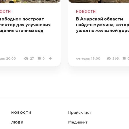
ОСТИ
НОВОСТИ
вободном построят
В Амурской области
лектор для улучшения
найден мужчина, кото
щения сточных вод
ушел по железной дор
ня, 20:00
27
0
сегодня, 19:00
363
Прайс-лист
НОВОСТИ
Медиакит
ЛЮДИ