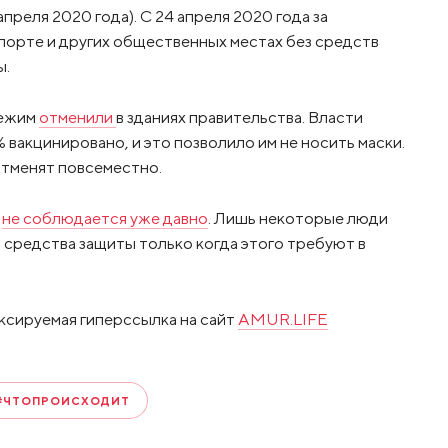
преля 2020 года). С 24 апреля 2020 года за
порте и других общественных местах без средств
ы.
режим
отменили
в зданиях правительства. Власти
 вакцинировано, и это позволило им не носить маски.
 отменят повсеместно.
и
не соблюдается уже давно
. Лишь некоторые люди
 средства защиты только когда этого требуют в
ксируемая гиперссылка на сайт
AMUR.LIFE
#ЧТОПРОИСХОДИТ