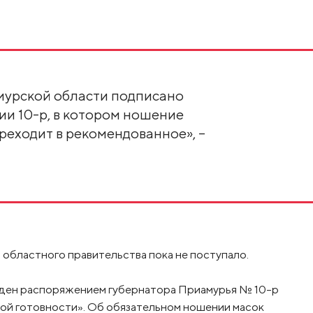
мурской области подписано
и 10-р, в котором ношение
ереходит в рекомендованное», –
областного правительства пока не поступало.
еден распоряжением губернатора Приамурья № 10-р
ной готовности». Об обязательном ношении масок