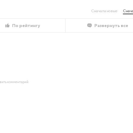
Сначала новые
Снача
По рейтингу
Развернуть все
авить комментарий.