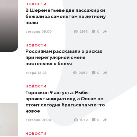
НОВОСТИ
В Шереметьеве две пассажирки
бежали за самолетом по летному
полю
сегодня, 08:00
2149
0
НОВОСТИ
Россиянам рассказали о рисках
при нерегулярной смене
постельного белья
вчера, 16:23
2059
0
НОВОСТИ
Гороскоп 9 августа: Рыбы
проявят инициативу, а Овнам не
стоит сегодня браться за что-то
новое
сегодня, 01:00
1052
0
НОВОСТИ