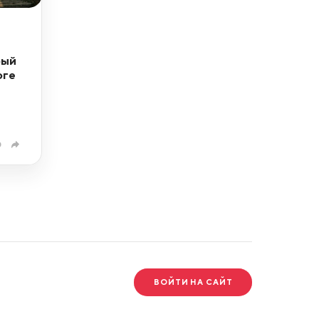
рый
оге
0
ВОЙТИ НА САЙТ