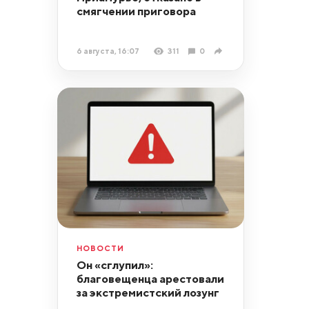
смягчении приговора
6 августа, 16:07
311
0
НОВОСТИ
Он «сглупил»:
благовещенца арестовали
за экстремистский лозунг