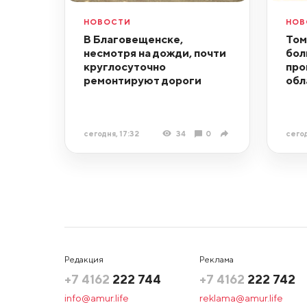
НОВОСТИ
НОВ
В Благовещенске,
Том
несмотря на дожди, почти
бол
круглосуточно
про
ремонтируют дороги
обл
сегодня, 17:32
34
0
сегод
Редакция
Реклама
+7 4162
222 744
+7 4162
222 742
info@amur.life
reklama@amur.life