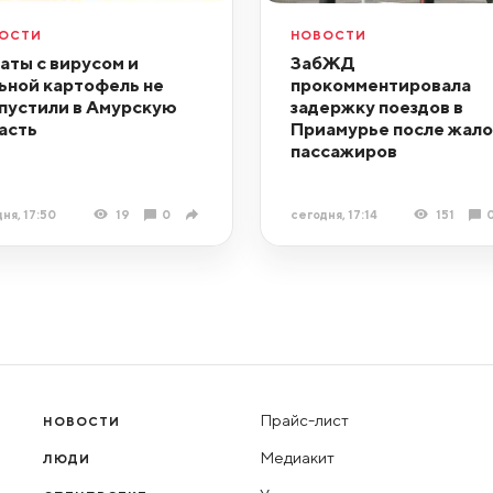
ОСТИ
НОВОСТИ
аты с вирусом и
ЗабЖД
ьной картофель не
прокомментировала
пустили в Амурскую
задержку поездов в
асть
Приамурье после жал
пассажиров
ня, 17:50
19
0
сегодня, 17:14
151
Прайс-лист
НОВОСТИ
Медиакит
ЛЮДИ