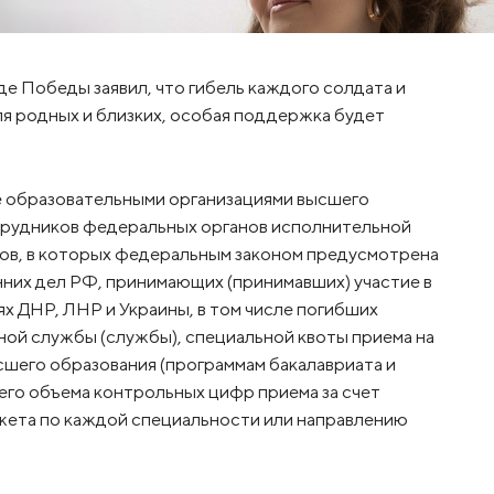
е Победы заявил, что гибель каждого солдата и
ля родных и близких, особая поддержка будет
 образовательными организациями высшего
трудников федеральных органов исполнительной
нов, в которых федеральным законом предусмотрена
нних дел РФ, принимающих (принимавших) участие в
х ДНР, ЛНР и Украины, в том числе погибших
ной службы (службы), специальной квоты приема на
шего образования (программам бакалавриата и
его объема контрольных цифр приема за счет
ета по каждой специальности или направлению