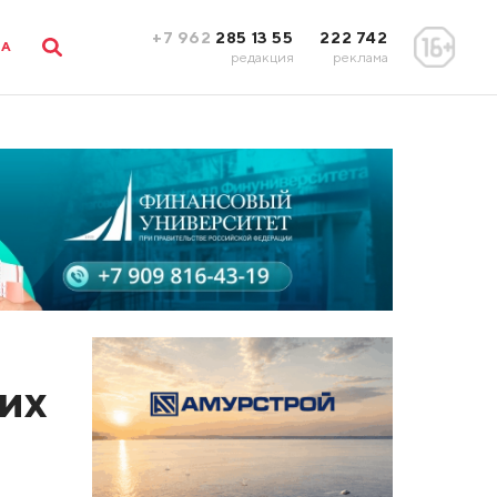
+7 962
285 13 55
222 742
ЛА
редакция
реклама
ких