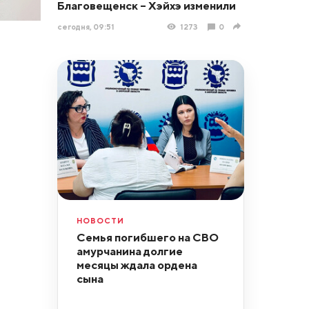
Благовещенск – Хэйхэ изменили
сегодня, 09:51
1273
0
НОВОСТИ
Семья погибшего на СВО
амурчанина долгие
месяцы ждала ордена
сына