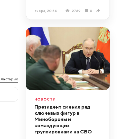
вчера, 20:54
2789
0
ла старые
НОВОСТИ
Президент сменил ряд
ключевых фигур в
Минобороны и
командующих
группировками на СВО