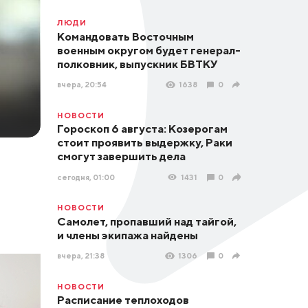
ЛЮДИ
Командовать Восточным
военным округом будет генерал-
полковник, выпускник БВТКУ
вчера, 20:54
1638
0
НОВОСТИ
Гороскоп 6 августа: Козерогам
стоит проявить выдержку, Раки
смогут завершить дела
сегодня, 01:00
1431
0
НОВОСТИ
Самолет, пропавший над тайгой,
и члены экипажа найдены
вчера, 21:38
1306
0
НОВОСТИ
Расписание теплоходов