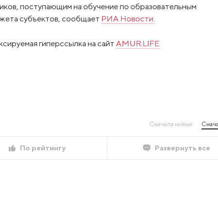
ков, поступающим на обучение по образовательным
джета субъектов, сообщает
РИА Новости.
ксируемая гиперссылка на сайт
AMUR.LIFE
Сначала новые
Снача
По рейтингу
Развернуть все