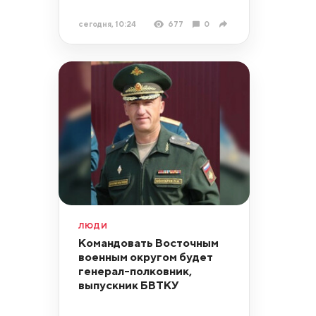
сегодня, 10:24
677
0
ЛЮДИ
Командовать Восточным
военным округом будет
генерал-полковник,
выпускник БВТКУ