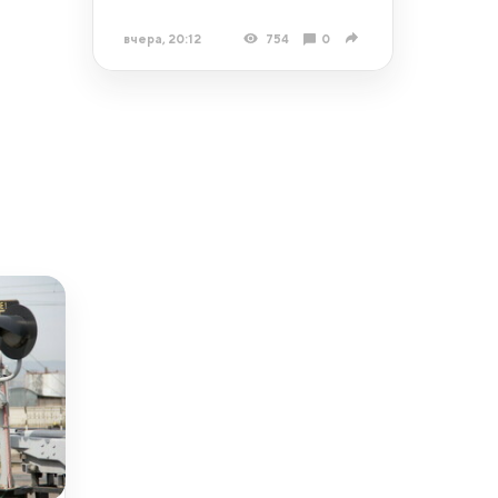
вчера, 20:12
754
0