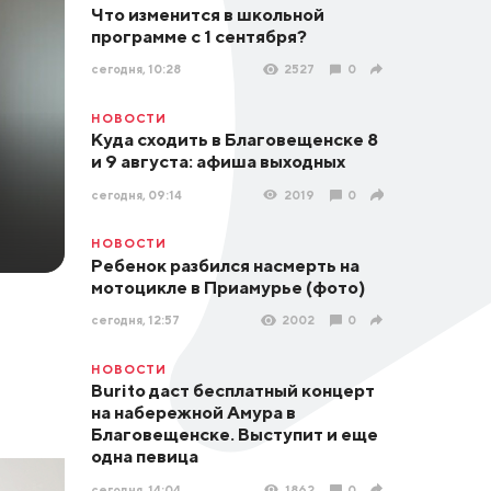
Что изменится в школьной
программе с 1 сентября?
сегодня, 10:28
2527
0
НОВОСТИ
Куда сходить в Благовещенске 8
и 9 августа: афиша выходных
сегодня, 09:14
2019
0
НОВОСТИ
Ребенок разбился насмерть на
мотоцикле в Приамурье (фото)
сегодня, 12:57
2002
0
НОВОСТИ
Burito даст бесплатный концерт
на набережной Амура в
Благовещенске. Выступит и еще
одна певица
сегодня, 14:04
1862
0