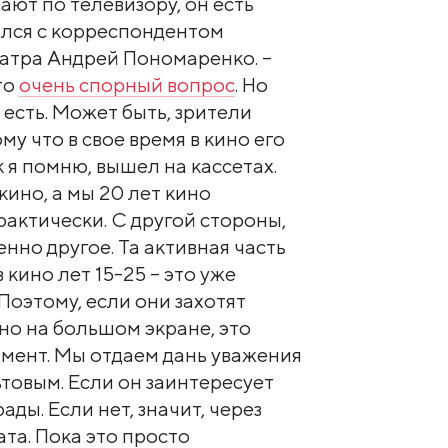
вают по телевизору, он есть
лился с корреспондентом
еатра Андрей Пономаренко. –
то
очень спорный вопрос
. Но
есть. Может быть, зрители
му что в свое время в кино его
к я помню, вышел на кассетах.
кино, а мы 20 лет кино
рактически. С другой стороны,
нно другое. Та активная часть
 кино лет 15-25 – это уже
Поэтому, если они захотят
но на большом экране, это
мент. Мы отдаем дань уважения
ьтовым. Если он заинтересует
ады. Если нет, значит, через
та. Пока это просто