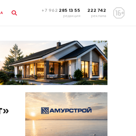
+7 962
285 13 55
222 742
ЛА
редакция
реклама
т»