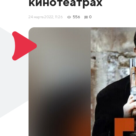
кинотеатрах
24 марта 2022, 11:26
556
0