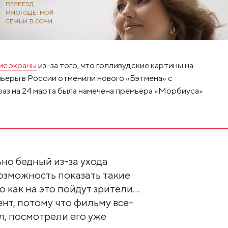
ие экраны
из-за того, что голливудские картины на
мьеры в России отменили нового «Бэтмена» с
раз на 24 марта была намечена премьера «Морбиуса»
но бедный из-за ухода
озможность показать такие
но как на это пойдут зрители…
нт, потому что фильму все-
тел, посмотрели его уже