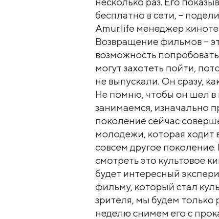
несколько раз. Его показы
бесплатно в сети, – поде
Amur.life менеджер кинот
Возвращение фильмов – э
возможность попробовать 
могут захотеть пойти, пото
не выпускали. Он сразу, ка
Не помню, чтобы он шел в 
занимаемся, изначально п
поколение сейчас соверше
молодежи, которая ходит в
совсем другое поколение. 
смотреть это культовое ки
будет интересный экспери
фильму, который стал кул
зрителя, мы будем только р
неделю снимем его с прока