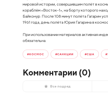
мировой истории, совершившим полёт в косм
кораблём «Восток-1», на борту которого нахо
Байконур. После 108 минут полёта Гагарин ус
1961 года, день полёта Юрия Гагарина в космо
При использовании материалов активная инде
обязательна.
#КОСМОС
#САНКЦИИ
#США
#
Комментарии (
0
)
Все подряд