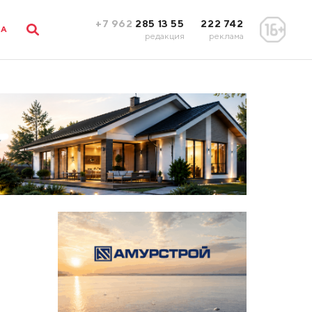
+7 962
285 13 55
222 742
ЛА
редакция
реклама