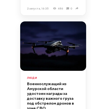
2 августа, 16:35
486
0
ЛЮДИ
Военнослужащий из
Амурской области
удостоен награды за
доставку важного груза
под обстрелом дронов в
зоне СВО