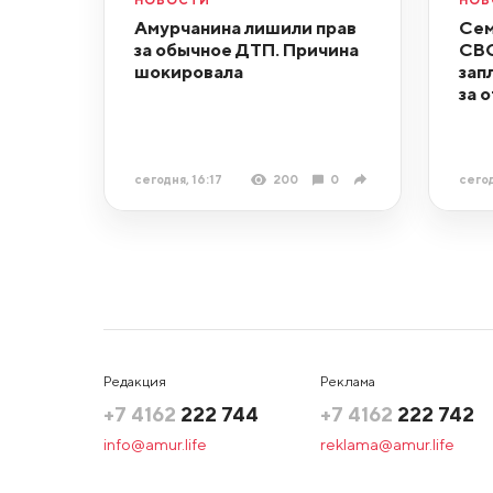
Амурчанина лишили прав
Сем
за обычное ДТП. Причина
СВО
шокировала
зап
за 
сегодня, 16:17
200
0
сегод
Редакция
Реклама
+7 4162
222 744
+7 4162
222 742
info@amur.life
reklama@amur.life