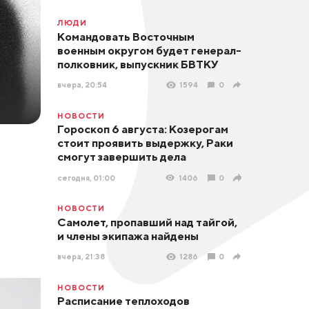
ЛЮДИ
Командовать Восточным
военным округом будет генерал-
полковник, выпускник БВТКУ
вчера, 20:54
1594
0
НОВОСТИ
Гороскоп 6 августа: Козерогам
стоит проявить выдержку, Раки
смогут завершить дела
сегодня, 01:00
1406
0
НОВОСТИ
Самолет, пропавший над тайгой,
и члены экипажа найдены
вчера, 21:38
1286
0
НОВОСТИ
Расписание теплоходов