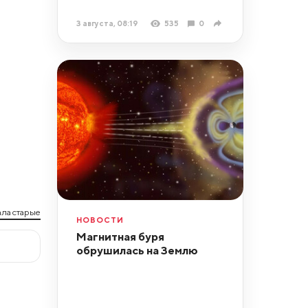
3 августа, 08:19
535
0
ла старые
НОВОСТИ
Магнитная буря
обрушилась на Землю