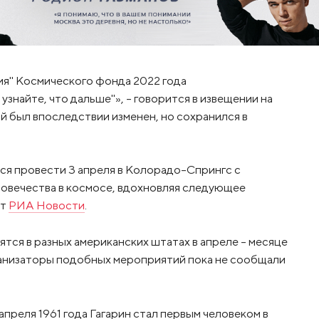
ия" Космического фонда 2022 года
знайте, что дальше"», – говорится в извещении на
 был впоследствии изменен, но сохранился в
ся провести 3 апреля в Колорадо-Спрингс с
овечества в космосе, вдохновляя следующее
ет
РИА Новости
.
ся в разных американских штатах в апреле – месяце
рганизаторы подобных мероприятий пока не сообщали
апреля 1961 года Гагарин стал первым человеком в