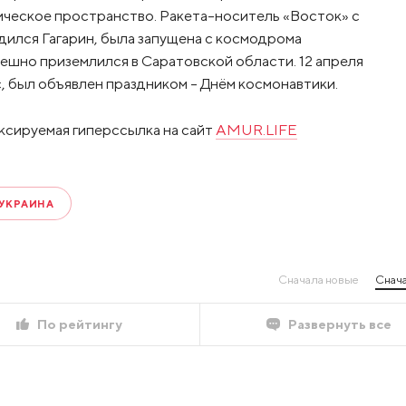
ическое пространство. Ракета-носитель «Восток» с
дился Гагарин, была запущена с космодрома
пешно приземлился в Саратовской области. 12 апреля
с, был объявлен праздником – Днём космонавтики.
ксируемая гиперссылка на сайт
AMUR.LIFE
УКРАИНА
Сначала новые
Снача
По рейтингу
Развернуть все