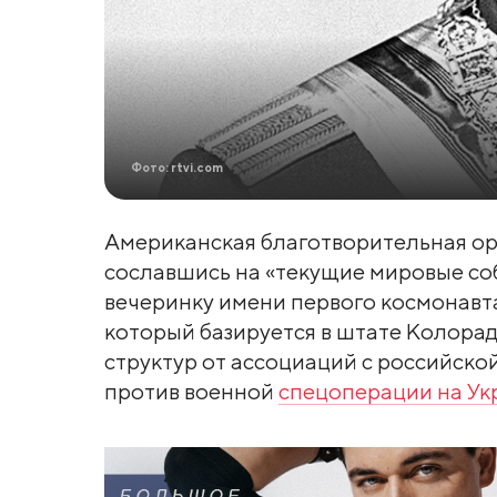
Фото: rtvi.com
Американская благотворительная ор
сославшись на «текущие мировые со
вечеринку имени первого космонавт
который базируется в штате Колорад
структур от ассоциаций с российской
против военной
спецоперации на Ук