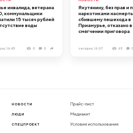
ье инвалида, ветерана
Якутянину, без прав и 
, коммунальщики
наркотиками насмерть
латили 15 тысяч рублей
сбившему пешехода в
отсутствие воды
Приамурье, отказано в
смягчении приговора
ня, 16:45
0
0
сегодня, 16:07
65
Прайс-лист
НОВОСТИ
Медиакит
ЛЮДИ
Условия использования
СПЕЦПРОЕКТ