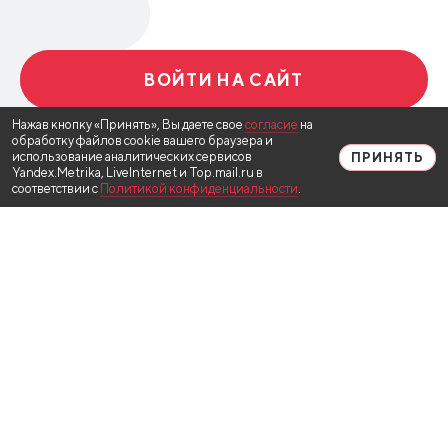
ВОЙТИ НА САЙТ
Нажав кнопку «Принять», Вы даете свое
согласие
на
обработку файлов cookie вашего браузера и
использование аналитических сервисов
ПРИНЯТЬ
Yandex.Metrika, LiveInternet и Top.mail.ru в
соответствии с
Политикой конфиденциальности
.
© 2020, в новостной ленте используются материалы
Информационного агентства «AMUR.LIFE».
Все права защищены. Регистрационный номер и дата
принятия решения о регистрации: серия ИА №
ФС77-78746 от 30 июля 2020 г., зарегистрировано
Федеральной службой по надзору в сфере связи,
информационных технологий и массовых
коммуникаций
На информационном ресурсе применяются