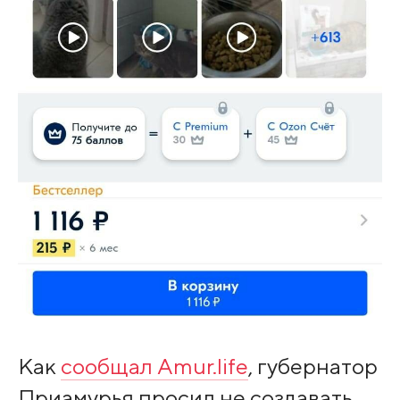
Как
сообщал Amur.life
, губернатор
Приамурья просил не создавать