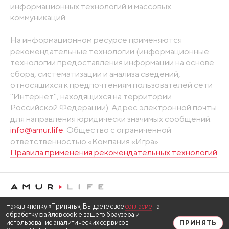
информационных технологий и массовых
коммуникаций
На информационном ресурсе применяются
рекомендательные технологии (информационные
технологии предоставления информации на основе
сбора, систематизации и анализа сведений,
относящихся к предпочтениям пользователей сети
"Интернет", находящихся на территории
Российской Федерации). Адрес электронной почты
для направления юридически значимых сообщений:
info@amur.life
. Общество с ограниченной
ответственностью «Компания «Игра».
Правила применения рекомендательных технологий
Нажав кнопку «Принять», Вы даете свое
согласие
на
обработку файлов cookie вашего браузера и
использование аналитических сервисов
ПРИНЯТЬ