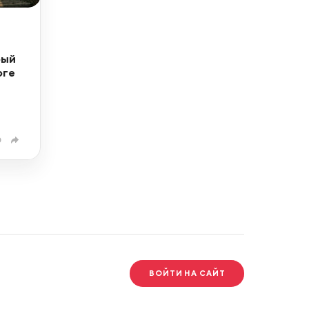
рый
оге
0
ВОЙТИ НА САЙТ