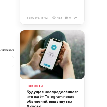
5 августа, 18:42
433
0
ла старые
НОВОСТИ
Будущее неопределённое:
что ждёт Telegram после
обвинений, выдвинутых
Дурову