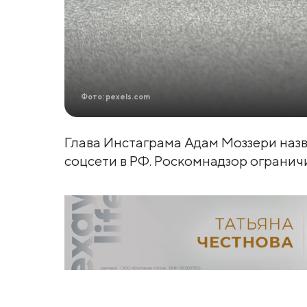
Фото: pexels.com
Глава Инстаграма Адам Моззери на
соцсети в РФ. Роскомнадзор ограничит