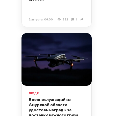
2 августа, 08:00
322
1
ЛЮДИ
Военнослужащий из
Амурской области
удостоен награды за
доставку важного груза