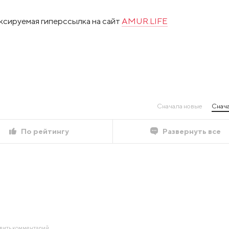
ксируемая гиперссылка на сайт
AMUR.LIFE
Сначала новые
Снача
По рейтингу
Развернуть все
авить комментарий.