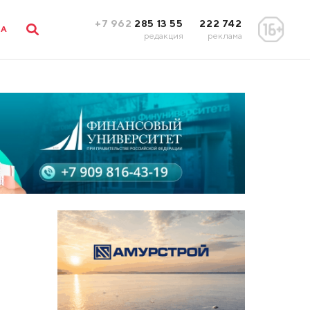
+7 962
285 13 55
222 742
ЛА
редакция
реклама