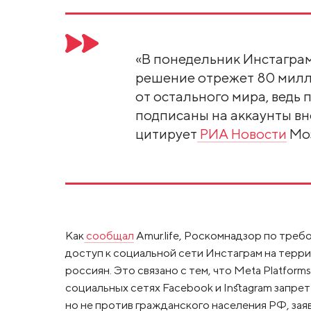
«В понедельник Инстаграм
решение отрежет 80 милли
от остального мира, ведь
подписаны на аккаунты вне
цитирует
РИА Новости
Моз
Как
сообщал
Amur.life, Роскомнадзор по тре
доступ к социальной сети Инстаграм на терр
россиян. Это связано с тем, что Meta Platform
социальных сетях Facebook и Instagram запре
но не против гражданского населения РФ, зая