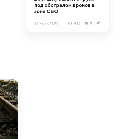
под обстрелом дронов в
зоне СВО
27 июля, 11:36
425
0