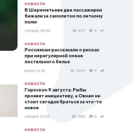
НОВОСТИ
В Шереметьеве две пассажирки
бежали за самолетом по летному
полю
сегодня, 08:00
2117
0
НОВОСТИ
Россиянам рассказали о рисках
при нерегулярной смене
постельного белья
вчера, 16:23
2039
0
НОВОСТИ
Гороскоп 9 августа: Рыбы
проявят инициативу, а Овнам не
стоит сегодня браться за что-то
новое
сегодня, 01:00
1042
0
НОВОСТИ