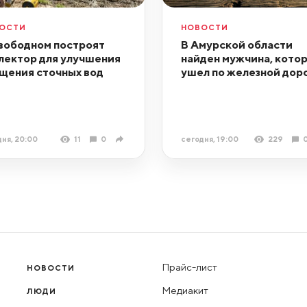
ОСТИ
НОВОСТИ
вободном построят
В Амурской области
лектор для улучшения
найден мужчина, кото
щения сточных вод
ушел по железной дор
ня, 20:00
11
0
сегодня, 19:00
229
Прайс-лист
НОВОСТИ
Медиакит
ЛЮДИ