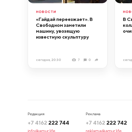
НОВОСТИ
НОВ
«Гайдай переезжает». В
В С
Свободном заметили
кол
машину, увозящую
очи
известную скульптуру
сегодня, 20:30
7
0
сегод
Редакция
Реклама
+7 4162
222 744
+7 4162
222 742
info@amur.life
reklama@amur.life