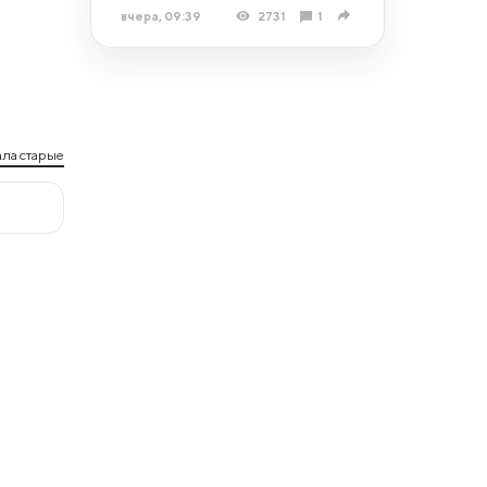
вчера, 09:39
2731
1
ла старые