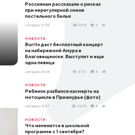
Россиянам рассказали о рисках
при нерегулярной смене
постельного белья
сегодня, 16:23
4218
0
НОВОСТИ
Burito даст бесплатный концерт
на набережной Амура в
Благовещенске. Выступит и еще
одна певица
сегодня, 14:04
3701
0
НОВОСТИ
Ребенок разбился насмерть на
мотоцикле в Приамурье (фото)
сегодня, 12:57
3693
0
НОВОСТИ
Что изменится в школьной
программе с 1 сентября?