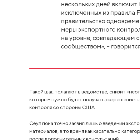
нескольких дней включит 
исключенных из правила 
правительство одноврем
меры экспортного контроля
на уровне, совпадающем 
сообществом», – говорится
Такой шаг, полагают в ведомстве, снизит «н
которым нужно будет получать разрешение на
контроля со стороны США.
Сеул пока точно заявил лишь о введении эксп
материалов, в то время как касательно катег
после дополнительных консультаций.