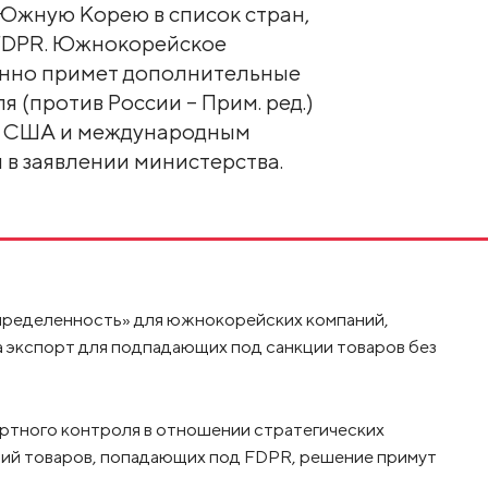
Южную Корею в список стран,
FDPR. Южнокорейское
енно примет дополнительные
 (против России – Прим. ред.)
с США и международным
 в заявлении министерства.
еопределенность» для южнокорейских компаний,
 экспорт для подпадающих под санкции товаров без
ортного контроля в отношении стратегических
орий товаров, попадающих под FDPR, решение примут