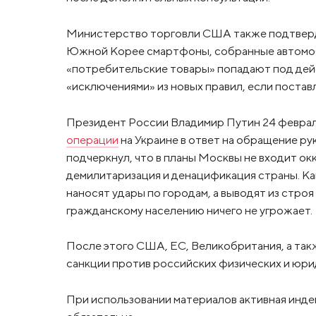
Министерство торговли США также подтверди
Южной Корее смартфоны, собранные автомоб
«потребительские товары» попадают под дей
«исключениями» из новых правил, если постав
Президент России Владимир Путин 24 феврал
операции
на Украине в ответ на обращение р
подчеркнул, что в планы Москвы не входит о
демилитаризация и денацификация страны. Ка
наносят удары по городам, а выводят из стро
гражданскому населению ничего не угрожает.
После этого США, ЕС, Великобритания, а такж
санкции против российских физических и юри
При использовании материалов активная инде