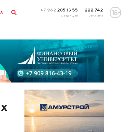
+7 962
285 13 55
222 742
ЛА
редакция
реклама
их