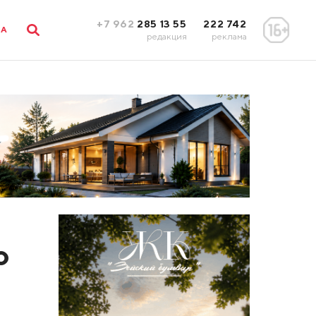
+7 962
285 13 55
222 742
ЛА
редакция
реклама
о
%