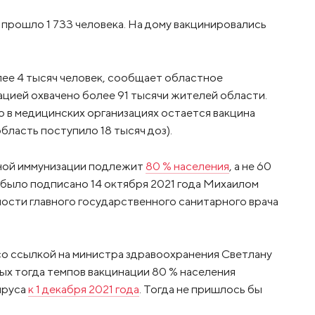
 прошло 1 733 человека. На дому вакцинировались
лее 4 тысяч человек, сообщает областное
цией охвачено более 91 тысячи жителей области.
о в медицинских организациях остается вакцина
бласть поступило 18 тысяч доз).
льной иммунизации подлежит
80 % населения
, а не 60
м было подписано 14 октября 2021 года Михаилом
сти главного государственного санитарного врача
e со ссылкой на министра здравоохранения Светлану
ых тогда темпов вакцинации 80 % населения
ируса
к 1 декабря 2021 года
. Тогда не пришлось бы