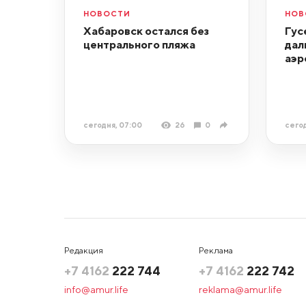
НОВОСТИ
НОВ
Хабаровск остался без
Гус
центрального пляжа
дал
аэр
сегодня, 07:00
26
0
сегод
Редакция
Реклама
+7 4162
222 744
+7 4162
222 742
info@amur.life
reklama@amur.life