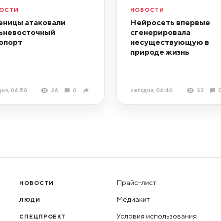
ОСТИ
НОВОСТИ
еницы атаковали
Нейросеть впервые
ьневосточный
сгенерировала
опорт
несуществующую в
природе жизнь
ня, 06:50
26
0
сегодня, 06:40
32
Прайс-лист
НОВОСТИ
Медиакит
ЛЮДИ
Условия использования
СПЕЦПРОЕКТ