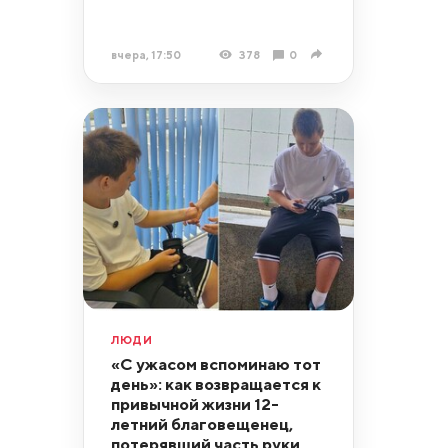
вчера, 17:50
378
0
ЛЮДИ
«С ужасом вспоминаю тот
день»: как возвращается к
привычной жизни 12-
летний благовещенец,
потерявший часть руки