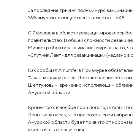
За последние три дня полный курс вакцинации
398 амурчан, в общественных местах – 648.
С 7 февраля в области ревакцинировалось бо
правительство. В общей сложности ревакцина
Министр обратила внимание амурчан на то, чт
«Спутник Лайт» для ревакцинации (недавно в о
Как сообщал Amur.life, в Приамурье обязате
%, как заявляли ранее. Постановление об это
Шептуновым, временно исполняющим обязанно
Амурской области.
Кроме того, в ноябре прошлого года Amur.lif
Леонтьеву писал, что при сохранении набранн
Амурской области будет привито от коронав
ужесточать ограничения.