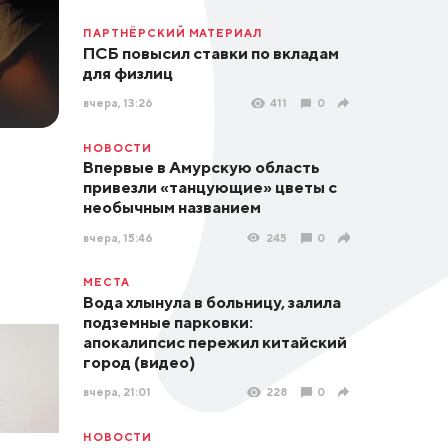
ПАРТНЁРСКИЙ МАТЕРИАЛ
ПСБ повысил ставки по вкладам
для физлиц
вчера, 13:26
411
0
НОВОСТИ
Впервые в Амурскую область
привезли «танцующие» цветы с
необычным названием
вчера, 15:46
245
0
МЕСТА
Вода хлынула в больницу, залила
подземные парковки:
апокалипсис пережил китайский
город (видео)
вчера, 21:01
228
0
НОВОСТИ