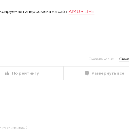
ксируемая гиперссылка на сайт
AMUR.LIFE
Сначала новые
Снача
По рейтингу
Развернуть все
авить комментарий.