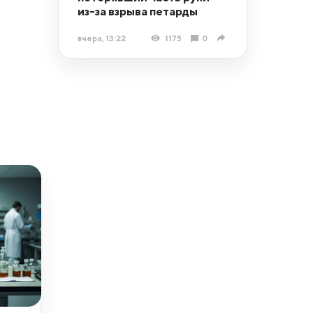
из-за взрыва петарды
вчера, 13:22
1175
0