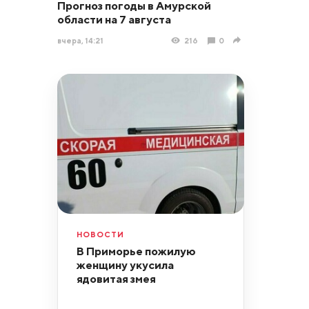
Прогноз погоды в Амурской
области на 7 августа
вчера, 14:21
216
0
НОВОСТИ
В Приморье пожилую
женщину укусила
ядовитая змея