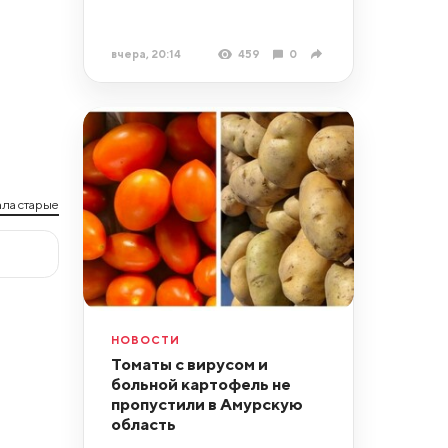
вчера, 20:14
459
0
ла старые
НОВОСТИ
Томаты с вирусом и
больной картофель не
пропустили в Амурскую
область