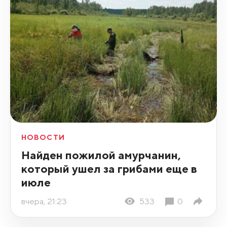
НОВОСТИ
Найден пожилой амурчанин,
который ушел за грибами еще в
июле
вчера, 21:23
533
0