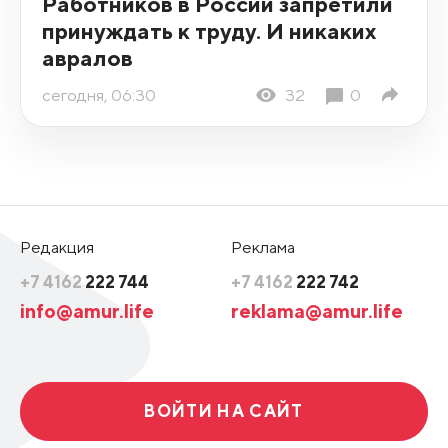
Работников в России запретили
принуждать к труду. И никаких
авралов
сегодня, 06:30
32
0
Редакция
Реклама
+7 4162
222 744
+7 4162
222 742
info@amur.life
reklama@amur.life
ВОЙТИ НА САЙТ