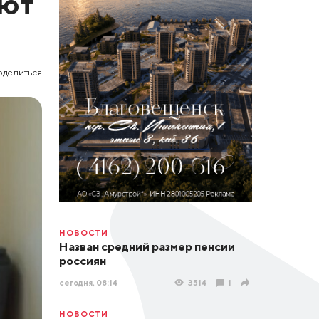
ают
оделиться
НОВОСТИ
Назван средний размер пенсии
россиян
сегодня, 08:14
3514
1
НОВОСТИ