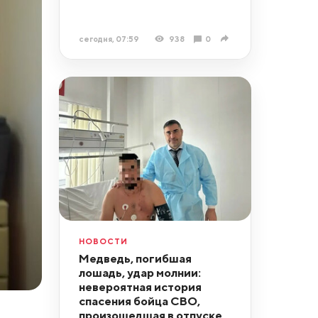
сегодня, 07:59
938
0
НОВОСТИ
Медведь, погибшая
лошадь, удар молнии:
невероятная история
спасения бойца СВО,
произошедшая в отпуске