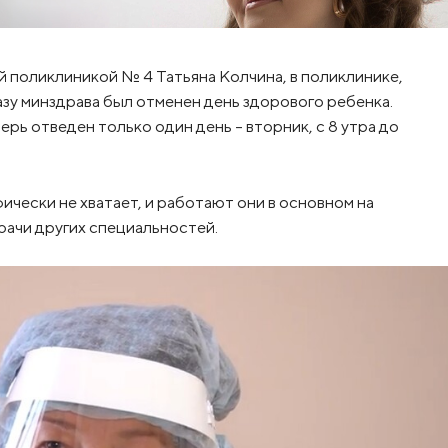
 поликлиникой № 4 Татьяна Колчина, в поликлинике,
азу минздрава был отменен день здорового ребенка.
рь отведен только один день – вторник, с 8 утра до
чески не хватает, и работают они в основном на
врачи других специальностей.