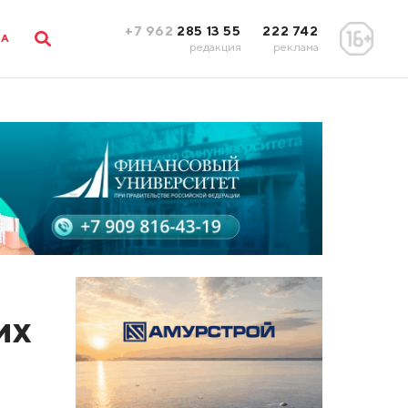
+7 962
285 13 55
222 742
ЛА
редакция
реклама
их