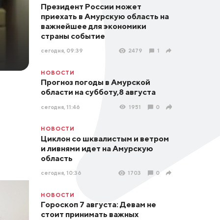
Президент России может
приехать в Амурскую область на
важнейшее для экономики
страны событие
сегодня, 09:39
2479
1
НОВОСТИ
Прогноз погоды в Амурской
области на субботу,8 августа
сегодня, 11:46
1951
0
НОВОСТИ
Циклон со шквалистым и ветром
и ливнями идет на Амурскую
область
сегодня, 10:36
1703
0
НОВОСТИ
Гороскоп 7 августа: Девам не
стоит принимать важных