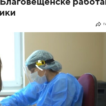
 Благовещенске работ
ники
П