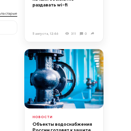
раздавать wi-fi
ла старые
5 августа, 12:46
311
0
НОВОСТИ
Объекты водоснабжения
России готовят к защите