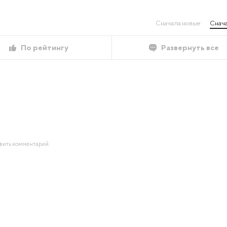
Сначала новые
Снача
По рейтингу
Развернуть все
авить комментарий.