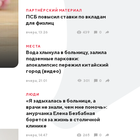
ПАРТНЁРСКИЙ МАТЕРИАЛ
ПСБ повысил ставки по вкладам
для физлиц
вчера, 13:26
439
0
МЕСТА
Вода хлынула в больницу, залила
подземные парковки:
апокалипсис пережил китайский
город (видео)
вчера, 21:01
301
0
ЛЮДИ
«Я задыхалась в больнице, а
врачи не знали, чем мне помочь»:
амурчанка Елена Безбабная
борется за жизнь в столичной
клинике
вчера, 14:47
265
0