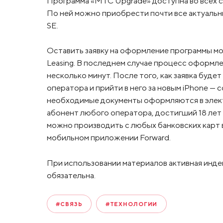
Программа «МТС Upgrade» доступна во всех с
По ней можно приобрести почти все актуальны
SE.
Оставить заявку на оформление программы мож
Leasing. В последнем случае процесс оформл
несколько минут. После того, как заявка буде
оператора и прийти в него за новым iPhone — 
необходимые документы оформляются в элект
абонент любого оператора, достигший 18 ле
можно производить с любых банковских карт в 
мобильном приложении Forward.
При использовании материалов активная инде
обязательна.
#СВЯЗЬ
#ТЕХНОЛОГИИ