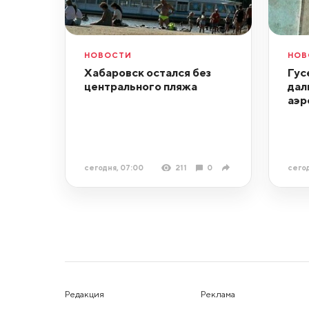
НОВОСТИ
НОВ
Хабаровск остался без
Гус
центрального пляжа
дал
аэр
сегодня, 07:00
211
0
сегод
Редакция
Реклама