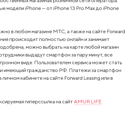
обственных магазинах розничной сети оператора.
е модели iPhone — от iPhone 13 Pro Max до iPhone
но в любом магазине МТС, а также на сайте Forward
ения происходит полностью онлайн и занимает
т одобрена, можно выбрать на карте любой магазин
сотрудники выдадут смартфон за пару минут, все
ронном виде. Пользователем сервиса может стать
т и имеющий гражданство РФ. Платежи за смартфон
личном кабинете на сайте Forward Leasing или в
ксируемая гиперссылка на сайт
AMUR.LIFE