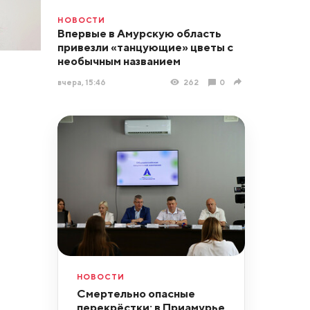
НОВОСТИ
Впервые в Амурскую область
привезли «танцующие» цветы с
необычным названием
вчера, 15:46
262
0
НОВОСТИ
Смертельно опасные
перекрёстки: в Приамурье