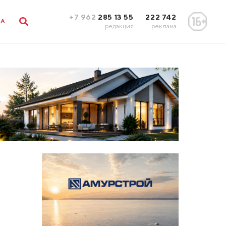
+7 962
285 13 55
222 742
ЛА
редакция
реклама