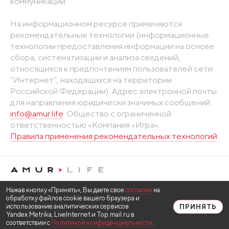
коммуникаций
На информационном ресурсе применяются
рекомендательные технологии (информационные
технологии предоставления информации на основе
сбора, систематизации и анализа сведений,
относящихся к предпочтениям пользователей сети
"Интернет", находящихся на территории
Российской Федерации). Адрес электронной почты
для направления юридически значимых сообщений:
info@amur.life
. Общество с ограниченной
ответственностью «Компания «Игра».
Правила применения рекомендательных технологий
Нажав кнопку «Принять», Вы даете свое
согласие
на
обработку файлов cookie вашего браузера и
использование аналитических сервисов
ПРИНЯТЬ
Yandex.Metrika, LiveInternet и Top.mail.ru в
соответствии с
Политикой конфиденциальности
.