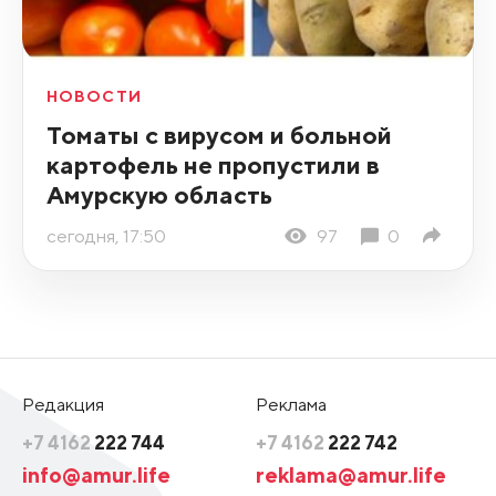
НОВОСТИ
Томаты с вирусом и больной
картофель не пропустили в
Амурскую область
сегодня, 17:50
97
0
Редакция
Реклама
+7 4162
222 744
+7 4162
222 742
info@amur.life
reklama@amur.life