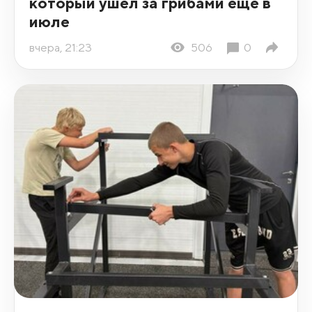
который ушел за грибами еще в
июле
вчера, 21:23
506
0