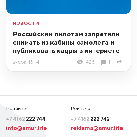
НОВОСТИ
Российским пилотам запретили
снимать из кабины самолета и
публиковать кадры в интернете
вчера, 18:14
428
1
Редакция
Реклама
+7 4162
222 744
+7 4162
222 742
info@amur.life
reklama@amur.life