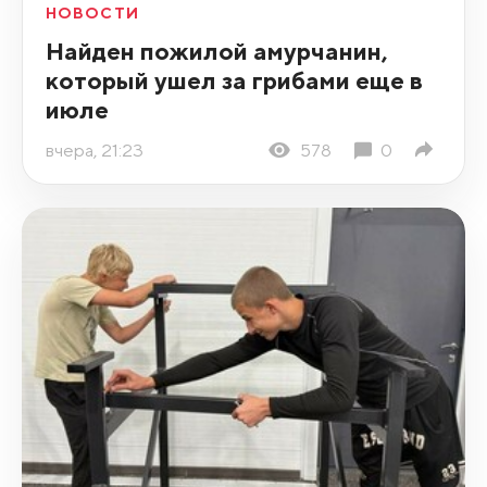
НОВОСТИ
Найден пожилой амурчанин,
который ушел за грибами еще в
июле
вчера, 21:23
578
0