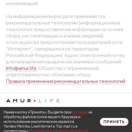
коммуникаций
На информационном ресурсе применяются
рекомендательные технологии (информационные
технологии предоставления информации на основе
сбора, систематизации и анализа сведений,
относящихся к предпочтениям пользователей сети
"Интернет", находящихся на территории
Российской Федерации). Адрес электронной почты
для направления юридически значимых сообщений:
info@amur.life
. Общество с ограниченной
ответственностью «Компания «Игра».
Правила применения рекомендательных технологий
Нажав кнопку «Принять», Вы даете свое
согласие
на
обработку файлов cookie вашего браузера и
использование аналитических сервисов
ПРИНЯТЬ
Yandex.Metrika, LiveInternet и Top.mail.ru в
соответствии с
Политикой конфиденциальности
.