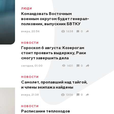
ЛЮДИ
Командовать Восточным
военным округом будет генерал-
полковник, выпускник БВТКУ
вчера, 20:54
1638
0
НОВОСТИ
Гороскоп 6 августа: Козерогам
стоит проявить выдержку, Раки
смогут завершить дела
сегодня, 01:00
1431
0
НОВОСТИ
Самолет, пропавший над тайгой,
и члены экипажа найдены
вчера, 21:38
1306
0
НОВОСТИ
Расписание теплоходов