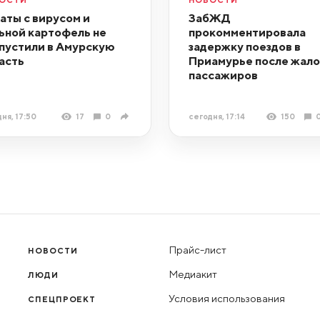
аты с вирусом и
ЗабЖД
ьной картофель не
прокомментировала
пустили в Амурскую
задержку поездов в
асть
Приамурье после жал
пассажиров
ня, 17:50
17
0
сегодня, 17:14
150
Прайс-лист
НОВОСТИ
Медиакит
ЛЮДИ
Условия использования
СПЕЦПРОЕКТ