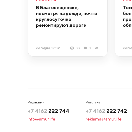
В Благовещенске,
Том
несмотря на дожди, почти
бол
круглосуточно
про
ремонтируют дороги
обл
сегодня, 17:32
33
0
сегод
Редакция
Реклама
+7 4162
222 744
+7 4162
222 742
info@amur.life
reklama@amur.life