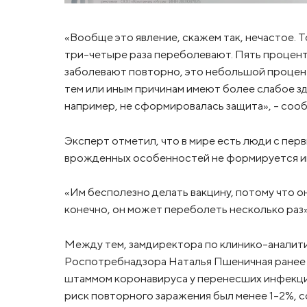
«Вообще это явление, скажем так, нечастое. То
три-четыре раза переболевают. Пять процент
заболевают повторно, это небольшой процент
тем или иным причинам имеют более слабое зд
например, не сформировалась защита», - сооб
Эксперт отметил, что в мире есть люди с пер
врожденных особенностей не формируется и
«Им бесполезно делать вакцину, потому что она
конечно, он может переболеть несколько раз»
Между тем, замдиректора по клинико-анали
Роспотребнадзора Наталья Пшеничная ранее з
штаммом коронавируса у перенесших инфекци
риск повторного заражения был менее 1-2%,