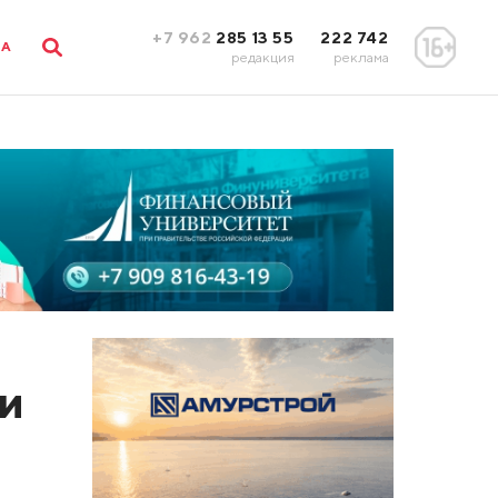
+7 962
285 13 55
222 742
ЛА
редакция
реклама
и