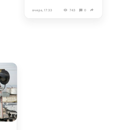
вчера, 17:33
743
0