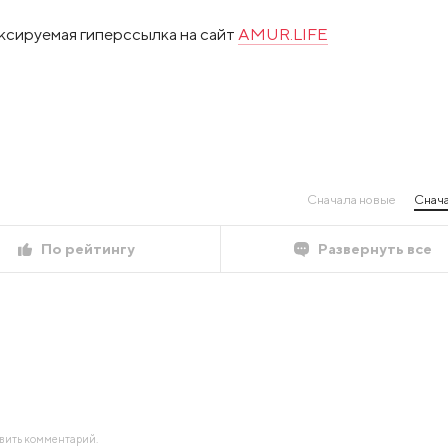
ксируемая гиперссылка на сайт
AMUR.LIFE
Сначала новые
Снача
По рейтингу
Развернуть все
авить комментарий.