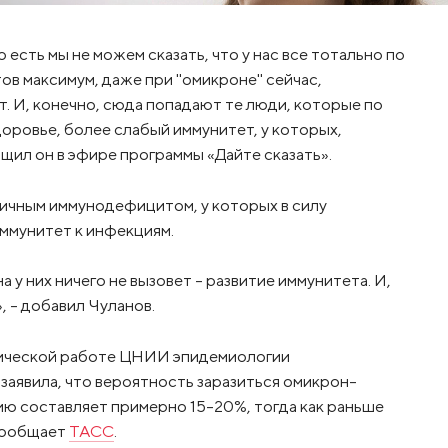
 есть мы не можем сказать, что у нас все тотально по
ов максимум, даже при "омикроне" сейчас,
. И, конечно, сюда попадают те люди, которые по
оровье, более слабый иммунитет, у которых,
щил он в эфире программы «Дайте сказать».
вичным иммунодефицитом, у которых в силу
ммунитет к инфекциям.
 у них ничего не вызовет - развитие иммунитета. И,
, - добавил Чуланов.
тической работе ЦНИИ эпидемиологии
аявила, что вероятность заразиться омикрон-
ю составляет примерно 15-20%, тогда как раньше
 сообщает
ТАСС
.