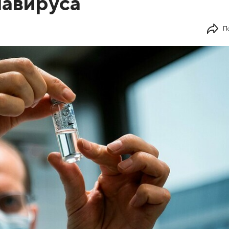
навируса
П