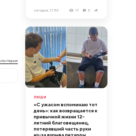
сегодня, 17:50
17
0
ла старые
ЛЮДИ
«С ужасом вспоминаю тот
день»: как возвращается к
привычной жизни 12-
летний благовещенец,
потерявший часть руки
из-за взрыва петарды