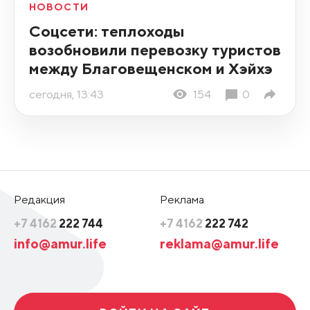
НОВОСТИ
Соцсети: теплоходы
возобновили перевозку туристов
между Благовещенском и Хэйхэ
сегодня, 13:43
154
0
Редакция
Реклама
+7 4162
222 744
+7 4162
222 742
info@amur.life
reklama@amur.life