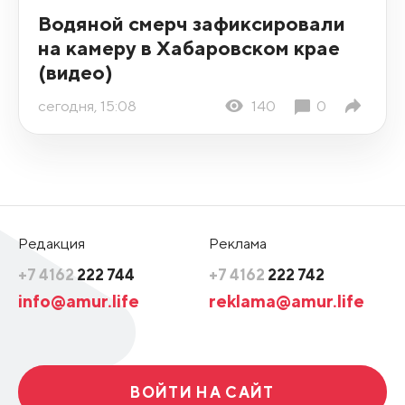
Водяной смерч зафиксировали
на камеру в Хабаровском крае
(видео)
сегодня, 15:08
140
0
Редакция
Реклама
+7 4162
222 744
+7 4162
222 742
info@amur.life
reklama@amur.life
ВОЙТИ НА САЙТ