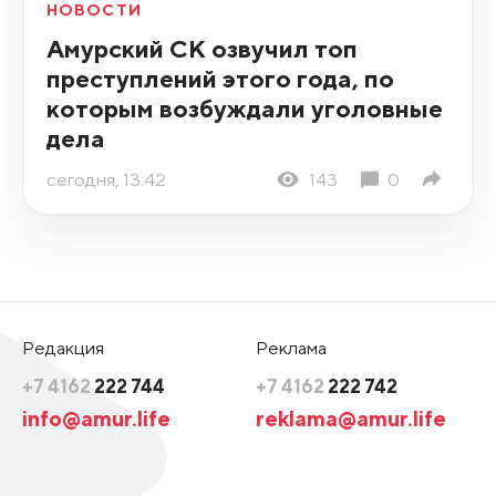
НОВОСТИ
Амурский СК озвучил топ
преступлений этого года, по
которым возбуждали уголовные
дела
сегодня, 13:42
143
0
Редакция
Реклама
+7 4162
222 744
+7 4162
222 742
info@amur.life
reklama@amur.life