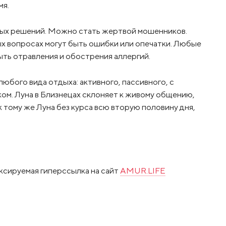
мя.
ых решений. Можно стать жертвой мошенников.
х вопросах могут быть ошибки или опечатки. Любые
ыть отравления и обострения аллергий.
любого вида отдыха: активного, пассивного, с
ком. Луна в Близнецах склоняет к живому общению,
тому же Луна без курса всю вторую половину дня,
ксируемая гиперссылка на сайт
AMUR.LIFE