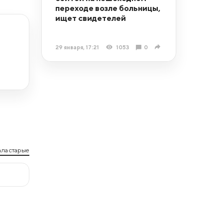
переходе возле больницы,
ищет свидетелей
29 января, 17:21
1053
0
ла старые