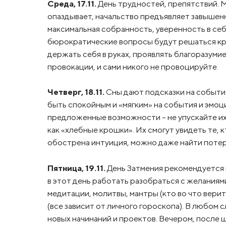
Среда, 17.11.
День трудностей, препятствий. 
опаздывает, начальство предъявляет завышен
максимальная собранность, уверенность в себ
бюрократические вопросы будут решаться кра
держать себя в руках, проявлять благоразумие
провокации, и сами никого не провоцируйте.
Четверг, 18.11.
Сны дают подсказки на событи
быть спокойным и «мягким» на события и эмоц
предложенные возможности – не упускайте их.
как «хлебные крошки». Их смогут увидеть те, 
обострена интуиция, можно даже найти поте
Пятница, 19.11.
День Затмения рекомендуется 
в этот день работать разобраться с желаниями
медитации, молитвы, мантры (кто во что верит
(все зависит от личного гороскопа). В любом 
новых начинаний и проектов. Вечером, после 