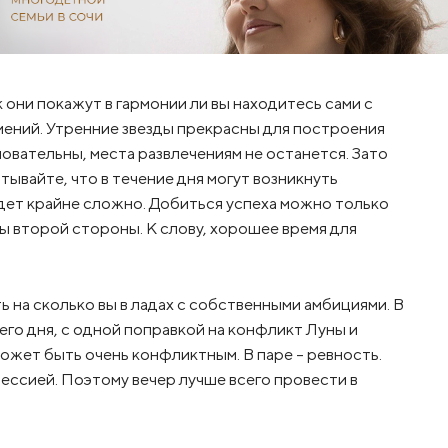
 они покажут в гармонии ли вы находитесь сами с
тмений. Утренние звезды прекрасны для построения
овательны, места развлечениям не останется. Зато
ывайте, что в течение дня могут возникнуть
дет крайне сложно. Добиться успеха можно только
ы второй стороны. К слову, хорошее время для
ь на сколько вы в ладах с собственными амбициями. В
о дня, с одной поправкой на конфликт Луны и
может быть очень конфликтным. В паре – ревность.
ессией. Поэтому вечер лучше всего провести в