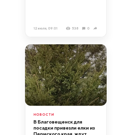
12 июля, 09:01
538
0
НОВОСТИ
В Благовещенск для
посадки привезли елки из
Пермского края, ждут