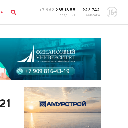
+7 962
285 13 55
222 742
ЛА
редакция
реклама
21