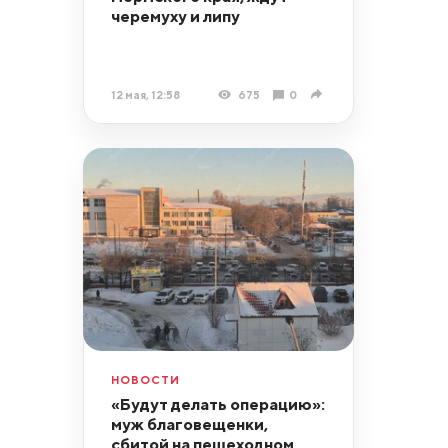
черемуху и липу
12 мая, 12:58
675
0
НОВОСТИ
«Будут делать операцию»:
муж благовещенки,
сбитой на пешеходном