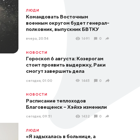
ЛЮДИ
Командовать Восточным
военным округом будет генерал-
полковник, выпускник БВТКУ
вчера, 20:54
1691
0
НОВОСТИ
Гороскоп 6 августа: Козерогам
стоит проявить выдержку, Раки
смогут завершить дела
сегодня, 01:00
1445
0
НОВОСТИ
Расписание теплоходов
Благовещенск – Хэйхэ изменили
сегодня, 09:51
1432
0
ЛЮДИ
«Я задыхалась в больнице, а