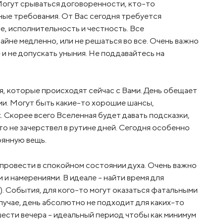
Могут срываться договоренности, кто-то
ные требования. От Вас сегодня требуется
е, исполнительность и честность. Все
йне медленно, или не решаться во все. Очень важно
 и не допускать уныния. Не поддавайтесь на
я, которые происходят сейчас с Вами. День обещает
ии. Могут быть какие-то хорошие шансы,
 Скорее всего Вселенная будет давать подсказки,
кто не зачерствел в рутине дней. Сегодня особенно
рянную вещь.
провести в спокойном состоянии духа. Очень важно
 и намерениями. В идеале – найти время для
). События, для кого-то могут оказаться фатальными
случае, день абсолютно не подходит для каких-то
шести вечера – идеальный период чтобы как минимум