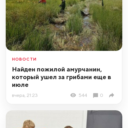
НОВОСТИ
Найден пожилой амурчанин,
который ушел за грибами еще в
июле
вчера, 21:23
544
0