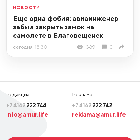
НОВОСТИ
Еще одна фобия: авиаинженер
забыл закрыть замок на
самолете в Благовещенск
сегодня, 18:30
389
0
Редакция
Реклама
+7 4162
222 744
+7 4162
222 742
info@amur.life
reklama@amur.life