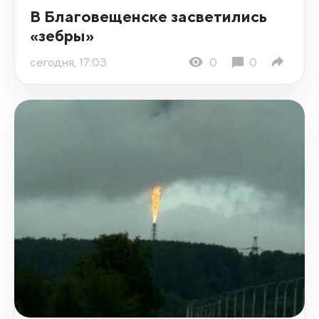
В Благовещенске засветились
«зебры»
сегодня, 17:03
0
0