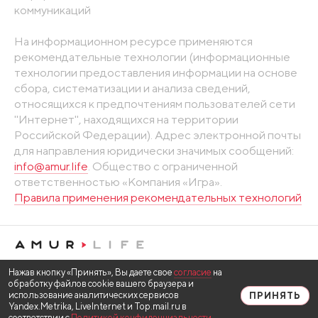
коммуникаций
На информационном ресурсе применяются
рекомендательные технологии (информационные
технологии предоставления информации на основе
сбора, систематизации и анализа сведений,
относящихся к предпочтениям пользователей сети
"Интернет", находящихся на территории
Российской Федерации). Адрес электронной почты
для направления юридически значимых сообщений:
info@amur.life
. Общество с ограниченной
ответственностью «Компания «Игра».
Правила применения рекомендательных технологий
Нажав кнопку «Принять», Вы даете свое
согласие
на
обработку файлов cookie вашего браузера и
использование аналитических сервисов
ПРИНЯТЬ
Yandex.Metrika, LiveInternet и Top.mail.ru в
соответствии с
Политикой конфиденциальности
.