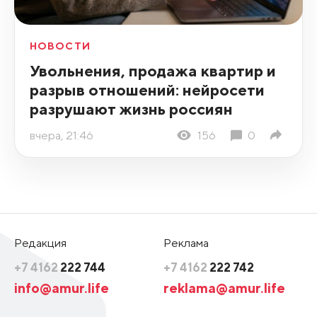
НОВОСТИ
Увольнения, продажа квартир и
разрыв отношений: нейросети
разрушают жизнь россиян
вчера, 21:46
156
0
Редакция
Реклама
+7 4162
222 744
+7 4162
222 742
info@amur.life
reklama@amur.life