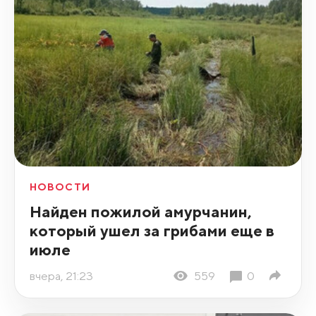
НОВОСТИ
Найден пожилой амурчанин,
который ушел за грибами еще в
июле
вчера, 21:23
559
0