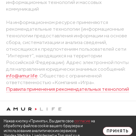
информационных технологий и массовых
коммуникаций
На информационном ресурсе применяются
рекомендательные технологии (информационные
технологии предоставления информации на основе
сбора, систематизации и анализа сведений,
относящихся к предпочтениям пользователей сети
"Интернет", находящихся на территории
Российской Федерации). Адрес электронной почты
для направления юридически значимых сообщений:
info@amur.life
. Общество с ограниченной
ответственностью «Компания «Игра».
Правила применения рекомендательных технологий
Нажав кнопку «Принять», Вы даете свое
согласие
на
обработку файлов cookie вашего браузера и
использование аналитических сервисов
ПРИНЯТЬ
Yandex.Metrika, LiveInternet и Top.mail.ru в