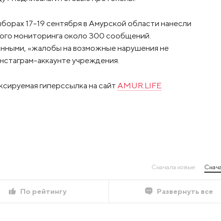
ыборах 17-19 сентября в Амурской области нанесли
ого мониторинга около 300 сообщений.
нными, «жалобы на возможные нарушения не
нстаграм-аккаунте учреждения.
ксируемая гиперссылка на сайт
AMUR.LIFE
Сначала новые
Снача
По рейтингу
Развернуть все