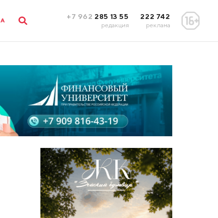
+7 962
285 13 55
222 742
ЛА
редакция
реклама