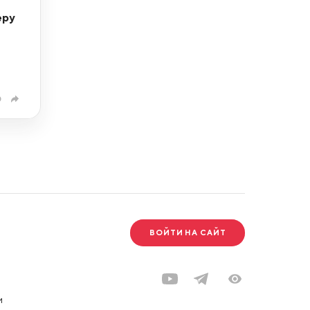
еру
0
ВОЙТИ НА САЙТ
и