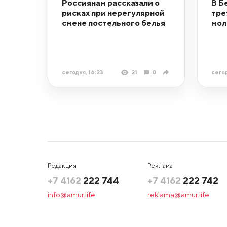
Россиянам рассказали о
В Б
рисках при нерегулярной
тре
смене постельного белья
мол
сегодня, 16:23
21
0
сегод
Редакция
Реклама
+7 4162
222 744
+7 4162
222 742
info@amur.life
reklama@amur.life