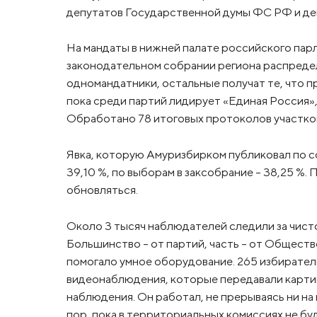
депутатов Государственной думы ФС РФ и де
На мандаты в нижней палате российского пар
законодательном собрании региона распределя
одномандатники, остальные получат те, что п
пока среди партий лидирует «Единая Россия»,
Обработано 78 итоговых протоколов участков
Явка, которую Амуризбирком публиковал по со
39,10 %, по выборам в заксобрание – 38,25 %
обновляться.
Около 3 тысяч наблюдателей следили за чисто
Большинство – от партий, часть – от Общест
помогало умное оборудование. 265 избирате
видеонаблюдения, которые передавали карти
наблюдения. Он работал, не прерываясь ни на
пор, пока в территориальных комиссиях не б