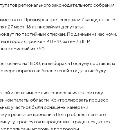
путатов регионального законодательного собрания.
ламента от Приамурья претендовали 7 кандидатов. В
т 27 мест: 18 из них займут депутаты-
ройдут по партийным спискам. По данным на час ночи,
 на второй строчке – КПРФ, затем ЛДПР.
ых комиссий из 750.
стоянию на 18:00, на выборах в Госдуму составляла
. По мере обработки бюллетеней эти данные будут
той и легитимностью голосования в этом году.
венной палаты области. Контролировать процесс
льных участков были оснащены камерами
нку в реальном времени в Центр общественного
 минуту, трое суток и продолжит трудиться до тех
удут подписаны итоговые протоколы.