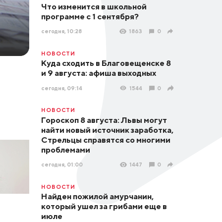
Что изменится в школьной
программе с 1 сентября?
сегодня, 10:28
1863
0
НОВОСТИ
Куда сходить в Благовещенске 8
и 9 августа: афиша выходных
сегодня, 09:14
1544
0
НОВОСТИ
Гороскоп 8 августа: Львы могут
найти новый источник заработка,
Стрельцы справятся со многими
проблемами
сегодня, 01:00
1447
0
НОВОСТИ
Найден пожилой амурчанин,
который ушел за грибами еще в
июле