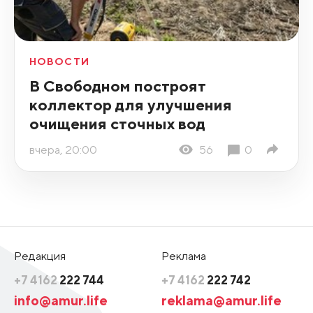
НОВОСТИ
В Свободном построят
коллектор для улучшения
очищения сточных вод
вчера, 20:00
56
0
Редакция
Реклама
+7 4162
222 744
+7 4162
222 742
info@amur.life
reklama@amur.life