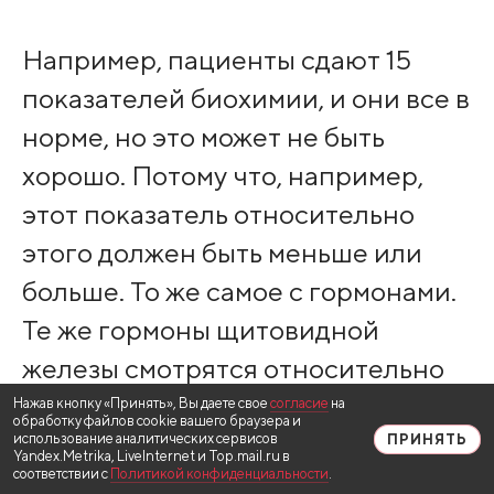
Например, пациенты сдают 15
показателей биохимии, и они все в
норме, но это может не быть
хорошо. Потому что, например,
этот показатель относительно
этого должен быть меньше или
больше. То же самое с гормонами.
Те же гормоны щитовидной
железы смотрятся относительно
друг друга, а не отдельно. Так что,
Нажав кнопку «Принять», Вы даете свое
согласие
на
обработку файлов cookie вашего браузера и
если они попали в границу нормы,
использование аналитических сервисов
ПРИНЯТЬ
Yandex.Metrika, LiveInternet и Top.mail.ru в
соответствии с
Политикой конфиденциальности
.
это еще не значит, что все хорошо.