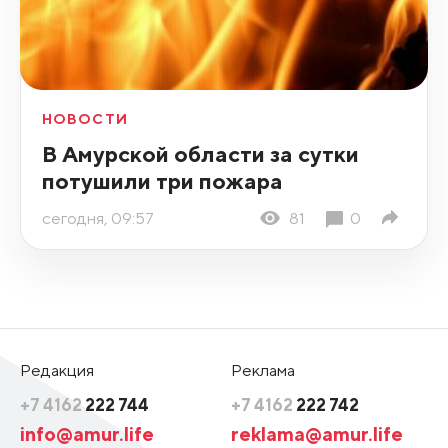
НОВОСТИ
В Амурской области за сутки
потушили три пожара
сегодня, 09:57
81
0
Редакция
Реклама
+7 4162
222 744
+7 4162
222 742
info@amur.life
reklama@amur.life