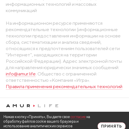
информационных технологий и массовых
коммуникаций
На информационном ресурсе применяются
рекомендательные технологии (информационные
технологии предоставления информации на основе
сбора, систематизации и анализа сведений,
относящихся к предпочтениям пользователей сети
"Интернет", находящихся на территории
Российской Федерации). Адрес электронной почты
для направления юридически значимых сообщений:
info@amur.life
. Общество с ограниченной
ответственностью «Компания «Игра».
Правила применения рекомендательных технологий
Нажав кнопку «Принять», Вы даете свое
согласие
на
обработку файлов cookie вашего браузера и
использование аналитических сервисов
ПРИНЯТЬ