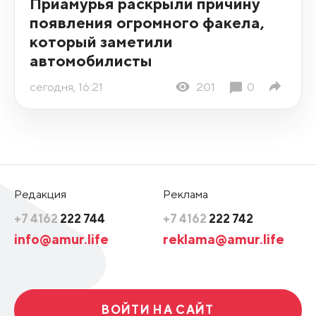
Приамурья раскрыли причину
появления огромного факела,
который заметили
автомобилисты
сегодня, 16:21
201
0
Редакция
Реклама
+7 4162
222 744
+7 4162
222 742
info@amur.life
reklama@amur.life
ВОЙТИ НА САЙТ