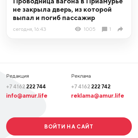
Проводница вагона в Приамурье
не закрыла дверь, из которой
выпал и погиб пассажир
сегодня, 16:43
1005
1
Редакция
Реклама
+7 4162
222 744
+7 4162
222 742
info@amur.life
reklama@amur.life
ВОЙТИ НА САЙТ