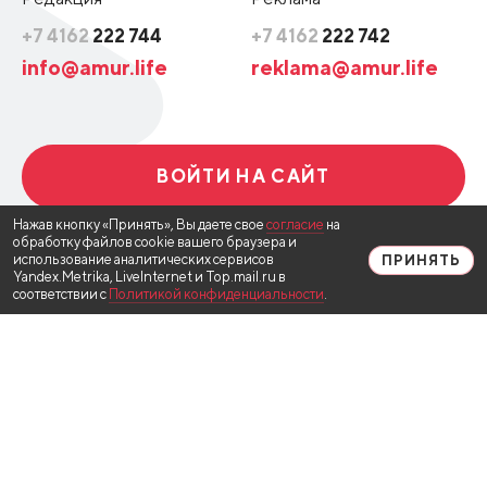
+7 4162
222 744
+7 4162
222 742
info@amur.life
reklama@amur.life
ВОЙТИ НА САЙТ
Нажав кнопку «Принять», Вы даете свое
согласие
на
обработку файлов cookie вашего браузера и
использование аналитических сервисов
ПРИНЯТЬ
Yandex.Metrika, LiveInternet и Top.mail.ru в
соответствии с
Политикой конфиденциальности
.
© 2020, в новостной ленте используются материалы
Информационного агентства «AMUR.LIFE».
Все права защищены. Регистрационный номер и дата
принятия решения о регистрации: серия ИА №
ФС77-78746 от 30 июля 2020 г., зарегистрировано
Федеральной службой по надзору в сфере связи,