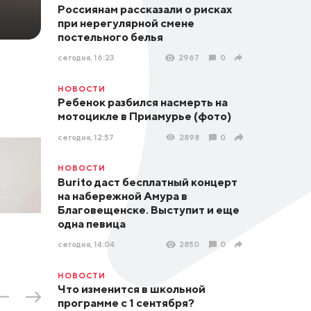
Россиянам рассказали о рисках
при нерегулярной смене
постельного белья
сегодня, 16:23
2967
0
НОВОСТИ
Ребенок разбился насмерть на
мотоцикле в Приамурье (фото)
сегодня, 12:57
2898
0
НОВОСТИ
Burito даст бесплатный концерт
на набережной Амура в
Благовещенске. Выступит и еще
одна певица
сегодня, 14:04
2850
0
НОВОСТИ
Что изменится в школьной
программе с 1 сентября?