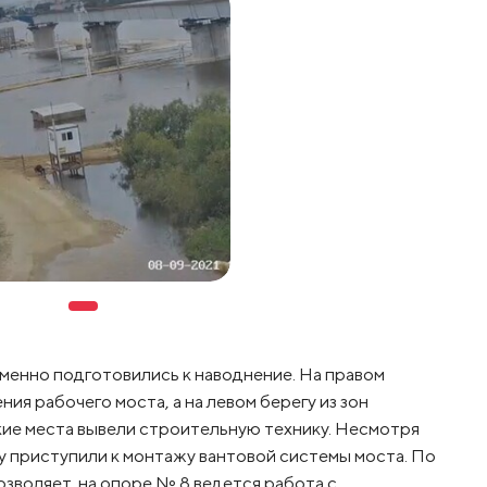
еменно подготовились к наводнение. На правом
я рабочего моста, а на левом берегу из зон
ие места вывели строительную технику. Несмотря
у приступили к монтажу вантовой системы моста. По
озволяет, на опоре № 8 ведется работа с