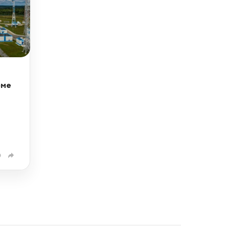
оме
0