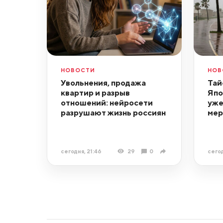
НОВОСТИ
НОВ
Увольнения, продажа
Тай
квартир и разрыв
Япо
отношений: нейросети
уже
разрушают жизнь россиян
ме
сегодня, 21:46
29
0
сегод