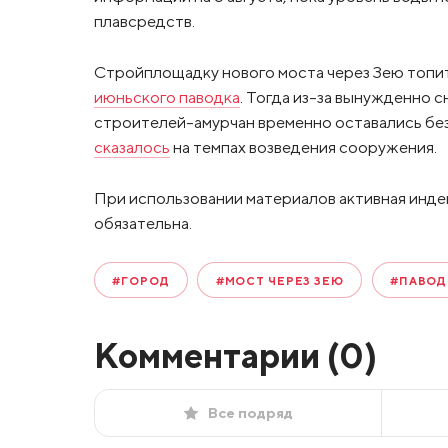
плавсредств.
Стройплощадку нового моста через Зею топит у
июньского паводка
. Тогда из-за вынужденно
строителей-амурчан временно оставались без 
сказалось
на темпах возведения сооружения.
При использовании материалов активная инде
обязательна.
#ГОРОД
#МОСТ ЧЕРЕЗ ЗЕЮ
#ПАВОД
Комментарии (
0
)
Все подряд