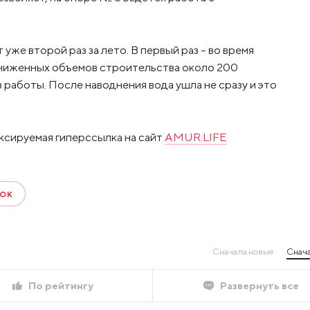
же второй раз за лето. В первый раз – во время
 сниженных объемов строительства около 200
работы. После наводнения вода ушла не сразу и это
ксируемая гиперссылка на сайт
AMUR.LIFE
ОК
Сначала новые
Снача
По рейтингу
Развернуть все