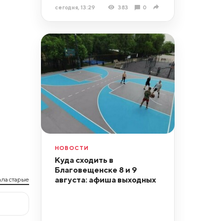
сегодня, 13:29
383
0
НОВОСТИ
Куда сходить в
Благовещенске 8 и 9
августа: афиша выходных
ла старые