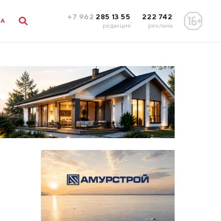
+7 962
285 13 55
222 742
ЛА
редакция
реклама