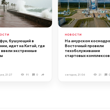
ОСТИ
НОВОСТИ
фун, бушующий в
На амурском космодр
нии, идет на Китай, где
Восточный провели
 ввели экстренные
техобслуживание
ры
стартовых комплексов
ня, 21:27
91
0
сегодня, 21:06
21