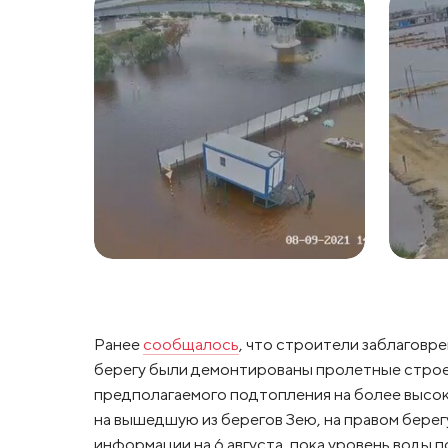
Ранее
сообщалось
, что строители заблаговр
берегу были демонтированы пролетные строени
предполагаемого подтопления на более высок
на вышедшую из берегов Зею, на правом берег
информации на 6 августа, пока уровень воды п