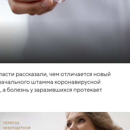
асти рассказали, чем отличается новый
оначального штамма коронавирусной
, а болезнь у заразившихся протекает