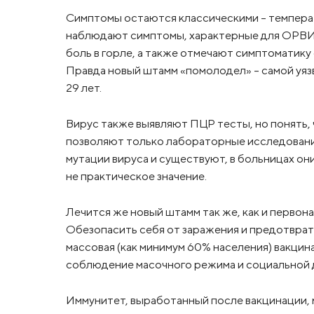
Симптомы остаются классическими – температу
наблюдают симптомы, характерные для ОРВИ 
боль в горле, а также отмечают симптоматику
Правда новый штамм «помолодел» – самой уяз
29 лет.
Вирус также выявляют ПЦР тесты, но понять,
позволяют только лабораторные исследовани
мутации вируса и существуют, в больницах они
не практическое значение.
Лечится же новый штамм так же, как и перво
Обезопасить себя от заражения и предотвра
массовая (как минимум 60% населения) вакци
соблюдение масочного режима и социальной 
Иммунитет, выработанный после вакцинации,