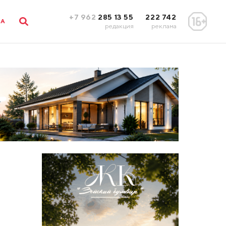
+7 962
285 13 55
222 742
ЛА
редакция
реклама