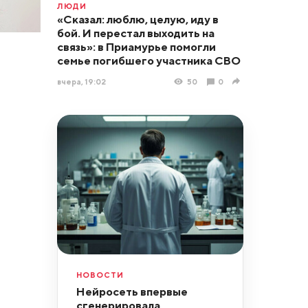
ЛЮДИ
«Сказал: люблю, целую, иду в
бой. И перестал выходить на
связь»: в Приамурье помогли
семье погибшего участника СВО
вчера, 19:02
50
0
НОВОСТИ
Нейросеть впервые
сгенерировала