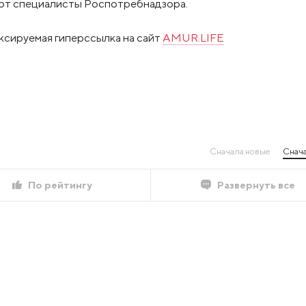
чают специалисты Роспотребнадзора.
ксируемая гиперссылка на сайт
AMUR.LIFE
Сначала новые
Снача
По рейтингу
Развернуть все