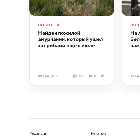
НОВОСТИ
НОВ
Найден пожилой
На 
амурчанин, который ушел
Бел
за грибами еще в июле
важ
вчера, 21:23
571
0
вчера
Редакция
Реклама