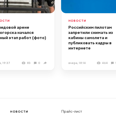
ОСТИ
НОВОСТИ
ледовой арене
Российским пилотам
огорска начался
запретили снимать из
ный этап работ (фото)
кабины самолета и
публиковать кадры в
интернете
, 19:37
83
0
вчера, 18:14
464
Прайс-лист
НОВОСТИ