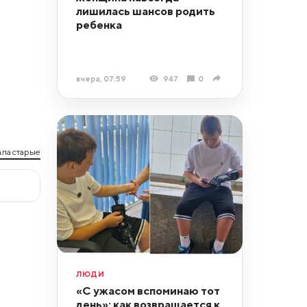
лишилась шансов родить
ребенка
вчера, 07:59
947
0
ла старые
ЛЮДИ
«С ужасом вспоминаю тот
день»: как возвращается к