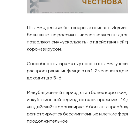
Штамм «дельта» был впервые описан в Индии в
большинство россиян – число зараженных дош
позволяют ему «ускользать» от действия ней
коронавирусом.
Способность заражать у нового штамма увелич
распространял инфекцию на 1-2 человека до м
доходит до 5-6.
Инкубационный период стал более коротким, 
инкубационный период остался прежним – 14 
«индийский» коронавирус. У больных преобл
регистрируется бессимптомные и легкие фор
продолжительное.