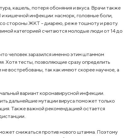
ра, кашель, потеря обоняния и вкуса. Врачи также
и кишечной инфекции: насморк, головные боли,
 со стороны ЖКТ – диарею, реже тошноту и рвоту.
вимой категорией считаются молодые люди от 14 до
 что человек заразился именно этим штаммом
я. Хотя тесты, позволяющие сразу определить
 не востребованы, так как имеют скорее научное, а
начальный вариант коронавирусной инфекции.
тить дальнейшие мутации вируса поможет только
нация. Также важной рекомендацией остается
дистанции..
 может снижаться против нового штамма. Поэтому