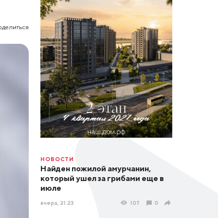
оделиться
НОВОСТИ
Найден пожилой амурчанин,
который ушел за грибами еще в
июле
вчера, 21:23
107
0