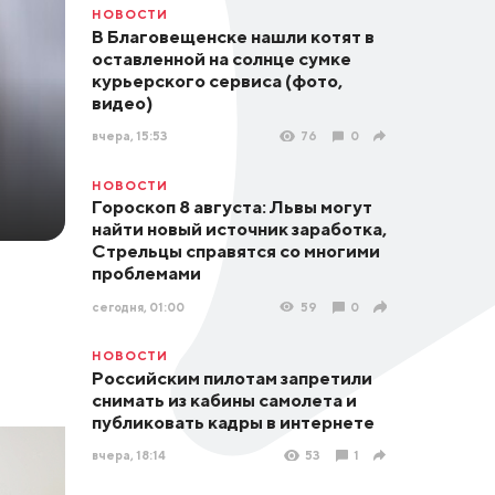
НОВОСТИ
В Благовещенске нашли котят в
оставленной на солнце сумке
курьерского сервиса (фото,
видео)
вчера, 15:53
76
0
НОВОСТИ
Гороскоп 8 августа: Львы могут
найти новый источник заработка,
Стрельцы справятся со многими
проблемами
сегодня, 01:00
59
0
НОВОСТИ
Российским пилотам запретили
снимать из кабины самолета и
публиковать кадры в интернете
вчера, 18:14
53
1