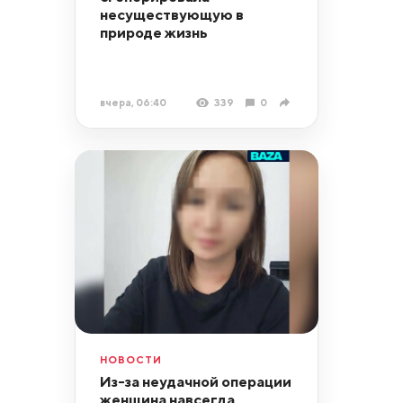
несуществующую в
природе жизнь
вчера, 06:40
339
0
НОВОСТИ
Из-за неудачной операции
женщина навсегда