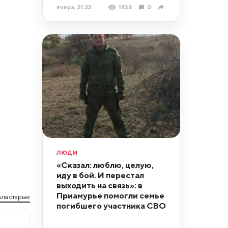
вчера, 21:23
1836
0
ЛЮДИ
«Сказал: люблю, целую,
иду в бой. И перестал
выходить на связь»: в
Приамурье помогли семье
ла старые
погибшего участника СВО