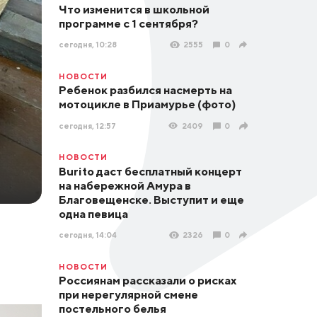
Что изменится в школьной
программе с 1 сентября?
сегодня, 10:28
2555
0
НОВОСТИ
Ребенок разбился насмерть на
мотоцикле в Приамурье (фото)
сегодня, 12:57
2409
0
НОВОСТИ
Burito даст бесплатный концерт
на набережной Амура в
Благовещенске. Выступит и еще
одна певица
сегодня, 14:04
2326
0
НОВОСТИ
Россиянам рассказали о рисках
при нерегулярной смене
постельного белья