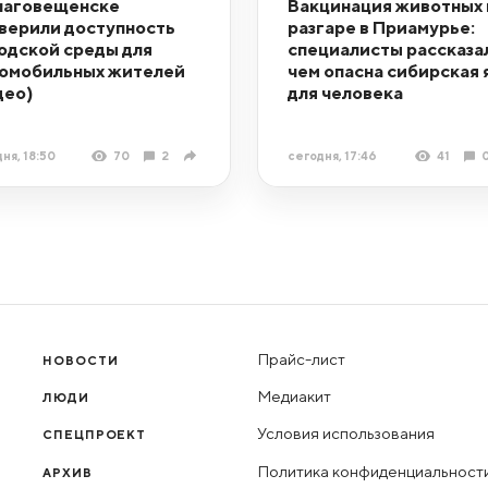
лаговещенске
Вакцинация животных 
верили доступность
разгаре в Приамурье:
одской среды для
специалисты рассказа
омобильных жителей
чем опасна сибирская 
део)
для человека
ня, 18:50
70
2
сегодня, 17:46
41
Прайс-лист
НОВОСТИ
Медиакит
ЛЮДИ
Условия использования
СПЕЦПРОЕКТ
Политика конфиденциальност
АРХИВ