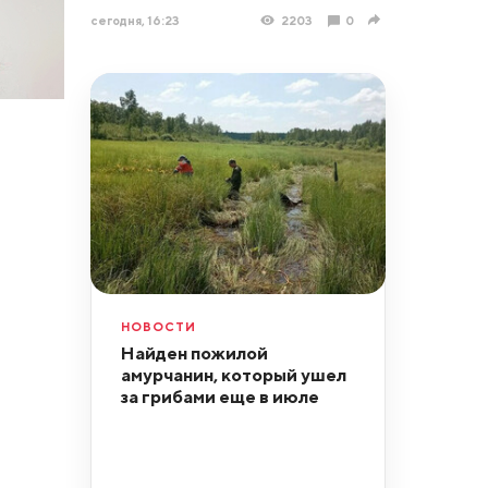
сегодня, 16:23
2203
0
НОВОСТИ
Найден пожилой
амурчанин, который ушел
за грибами еще в июле