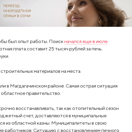
тобы был опыт работы. Поиск
начался еще в июле
.
тная плата составит 25 тысяч рублей за печь.
уки.
строительных материалов на места.
ли в Магдагачинском районе. Самая острая ситуация
 областное правительство.
рочно восстанавливать, так как отопительный сезон
 бюджетный счет, доставляются в муниципальные
ся из областной казны. Муниципалитеты в свою
ие работников. Ситуацию с восстановлением печного