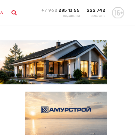
+7 962
285 13 55
222 742
ЛА
редакция
реклама