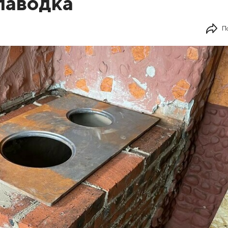
паводка
П