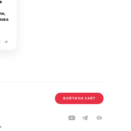
в
ли,
язва
0
ВОЙТИ НА САЙТ
и