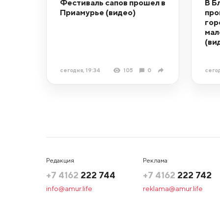
Фестиваль сапов прошел в
В Б
Приамурье (видео)
про
гор
мал
(ви
сегодня, 19:34
105
0
сегод
Редакция
Реклама
+7 4162
222 744
+7 4162
222 742
info@amur.life
reklama@amur.life