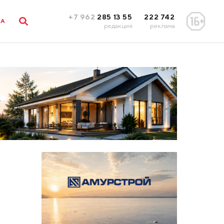
+7 962
285 13 55
222 742
ЛА
редакция
реклама