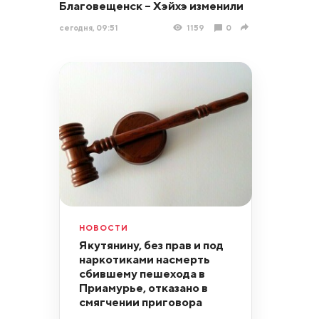
Благовещенск – Хэйхэ изменили
сегодня, 09:51
1159
0
НОВОСТИ
Якутянину, без прав и под
наркотиками насмерть
сбившему пешехода в
Приамурье, отказано в
смягчении приговора