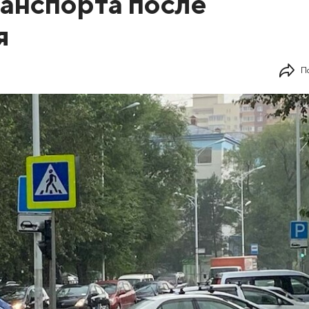
анспорта после
я
П