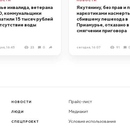
ье инвалида, ветерана
Якутянину, без прав и 
, коммунальщики
наркотиками насмерть
латили 15 тысяч рублей
сбившему пешехода в
отсутствие воды
Приамурье, отказано в
смягчении приговора
ня, 16:45
23
0
сегодня, 16:07
91
Прайс-лист
НОВОСТИ
Медиакит
ЛЮДИ
Условия использования
СПЕЦПРОЕКТ