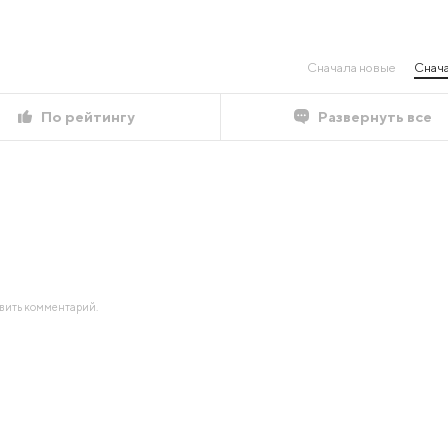
Сначала новые
Снача
По рейтингу
Развернуть все
авить комментарий.