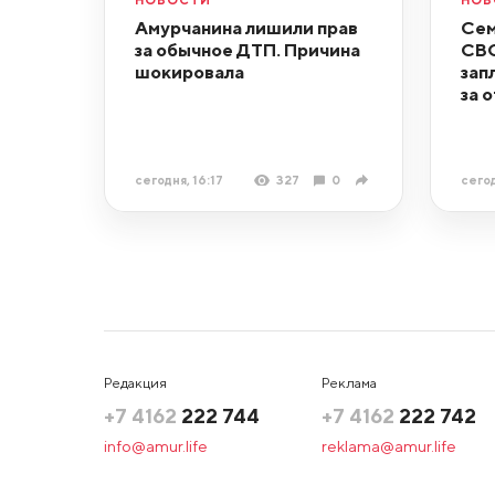
Амурчанина лишили прав
Сем
за обычное ДТП. Причина
СВО
шокировала
зап
за 
сегодня, 16:17
327
0
сегод
Редакция
Реклама
+7 4162
222 744
+7 4162
222 742
info@amur.life
reklama@amur.life