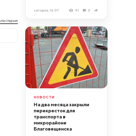
сегодня, 16:07
91
0
ла старые
НОВОСТИ
На два месяца закрыли
перекресток для
транспорта в
микрорайоне
Благовещенска