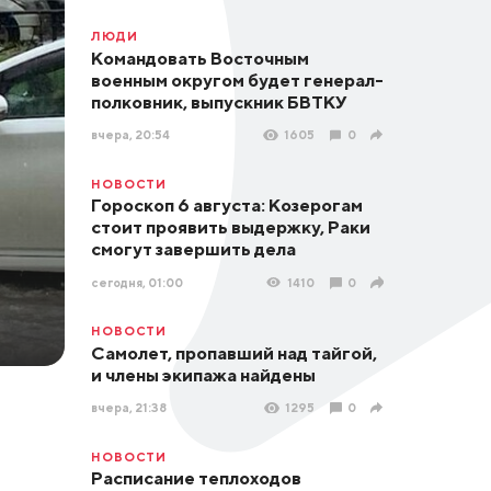
ЛЮДИ
Командовать Восточным
военным округом будет генерал-
полковник, выпускник БВТКУ
вчера, 20:54
1605
0
НОВОСТИ
Гороскоп 6 августа: Козерогам
стоит проявить выдержку, Раки
смогут завершить дела
сегодня, 01:00
1410
0
НОВОСТИ
Самолет, пропавший над тайгой,
и члены экипажа найдены
вчера, 21:38
1295
0
НОВОСТИ
Расписание теплоходов