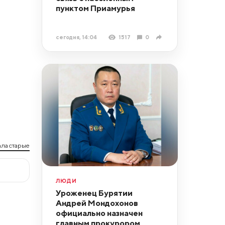
пунктом Приамурья
сегодня, 14:04
1517
0
ла старые
ЛЮДИ
Уроженец Бурятии
Андрей Мондохонов
официально назначен
главным прокурором