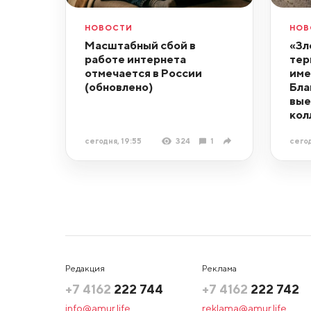
НОВОСТИ
НОВ
Масштабный сбой в
«Зл
работе интернета
тер
отмечается в России
име
(обновлено)
Бла
вые
кол
сегодня, 19:55
324
1
сегод
Редакция
Реклама
+7 4162
222 744
+7 4162
222 742
info@amur.life
reklama@amur.life