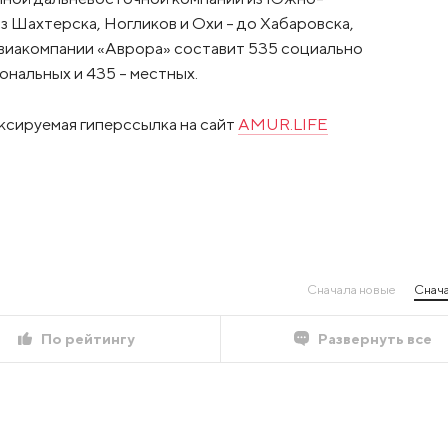
 Шахтерска, Ногликов и Охи – до Хабаровска,
авиакомпании «Аврора» составит 535 социально
ональных и 435 – местных.
ксируемая гиперссылка на сайт
AMUR.LIFE
Сначала новые
Снача
По рейтингу
Развернуть все