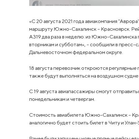
«С 20 августа 2021 года авиакомпания "Аврор
маршруту Южно-Сахалинск – Красноярск. Рейс
A319 два раза в неделю: из Южно-Сахалинска 
вторникам и субботам», – сообщили в пресс-
Дальневосточном федеральном округе.
18 августа перевозчик откроются регулярные
также будут выполняться на воздушном судне A
С 19 августа авиапассажиры смогут отправитьс
понедельникам и четвергам.
Стоимость авиабилета Южно-Сахалинск – Крас
аналогично будет стоить билет в Читу и Улан-
Ранее были запущены новые прямые рейсы ед