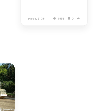
вчера, 21:38
1858
0