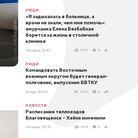
ЛЮДИ
«Я задыхалась в больнице, а
врачи не знали, чем мне помочь»:
амурчанка Елена Безбабная
борется за жизнь в столичной
клинике
сегодня, 14:47
1797
0
ЛЮДИ
Командовать Восточным
военным округом будет генерал-
полковник, выпускник БВТКУ
вчера, 20:54
1760
0
НОВОСТИ
Расписание теплоходов
Благовещенск – Хэйхэ изменили
сегодня, 09:51
1619
0