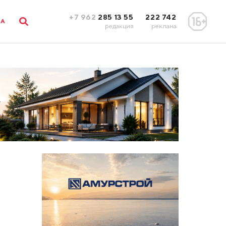
+7 962
285 13 55
222 742
ЛА
редакция
реклама