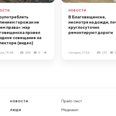
ОСТИ
НОВОСТИ
оупотреблять
В Благовещенске,
пением горожан не
несмотря на дожди, по
ем права»: мэр
круглосуточно
говещенска провел
ремонтируют дороги
здное совещание на
лекторе (видео)
ня, 19:48
258
0
сегодня, 17:32
127
Прайс-лист
НОВОСТИ
Медиакит
ЛЮДИ