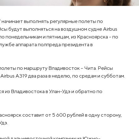
а" начинает выполнять регулярные полеты по
ы будут выполняться на воздушном судне Airbus
по понедельникам и пятницам, из Красноярска – по
службе аппарата полпреда президента в
 полеты по маршруту Владивосток – Чита. Рейсы
irbus A319 два раза в неделю, по средам и субботам.
я из Владивостока в Улан-Удэ и обратно по
ноярск составит от 5 600 рублей в одну сторону,
Удэ.
иной дальневосточной компании из Южно-