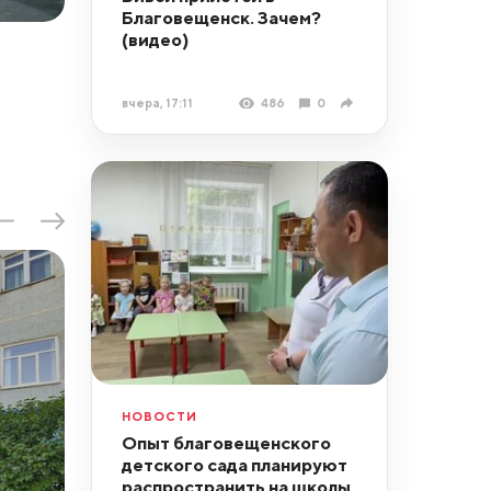
Благовещенск. Зачем?
(видео)
вчера, 17:11
486
0
НОВОСТИ
Опыт благовещенского
детского сада планируют
распространить на школы