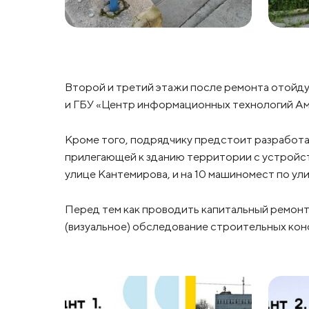
Второй и третий этажи после ремонта отойду
и ГБУ «Центр информационных технологий Ам
Кроме того, подрядчику предстоит разработа
прилегающей к зданию территории с устройст
улице Кантемирова, и на 10 машиномест по ул
Перед тем как проводить капитальный ремон
(визуальное) обследование строительных кон