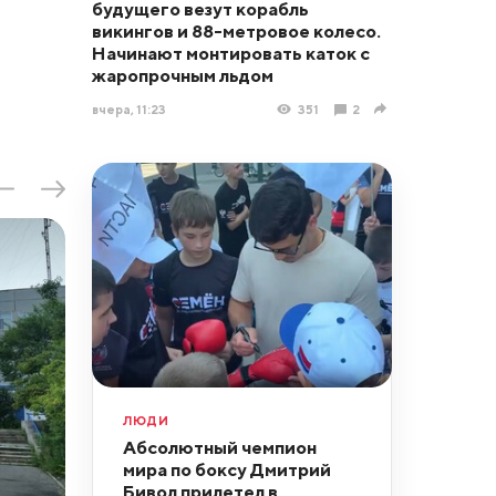
будущего везут корабль
викингов и 88-метровое колесо.
Начинают монтировать каток с
жаропрочным льдом
вчера, 11:23
351
2
ЛЮДИ
Абсолютный чемпион
мира по боксу Дмитрий
Бивол прилетел в