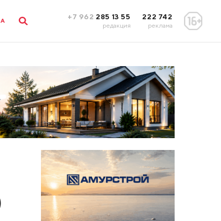
+7 962
285 13 55
222 742
ЛА
редакция
реклама
)