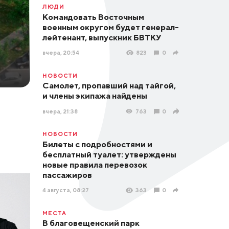
ЛЮДИ
Командовать Восточным
военным округом будет генерал-
лейтенант, выпускник БВТКУ
вчера, 20:54
823
0
НОВОСТИ
Самолет, пропавший над тайгой,
и члены экипажа найдены
вчера, 21:38
763
0
НОВОСТИ
Билеты с подробностями и
бесплатный туалет: утверждены
новые правила перевозок
пассажиров
4 августа, 08:27
363
0
МЕСТА
В благовещенский парк