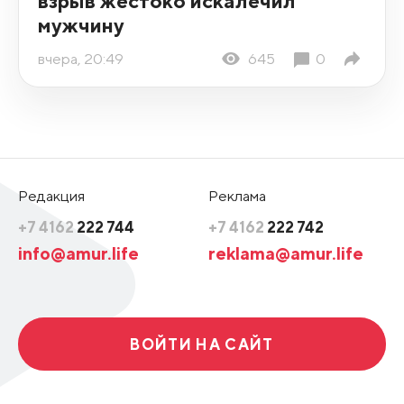
взрыв жестоко искалечил
мужчину
вчера, 20:49
645
0
Редакция
Реклама
+7 4162
222 744
+7 4162
222 742
info@amur.life
reklama@amur.life
ВОЙТИ НА САЙТ