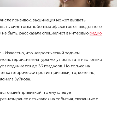
 числе прививок, вакцинация может вызвать
ущать симптомы побочных эффектов от введенного
и не быть, рассказала специалист в интервью
радио
т. «Известно, что невротический подъем
явно истероидные натуры могут испытать настолько
ра поднимется до 39 градусов. Но только на
ен категорически против прививки, то, конечно,
яснила Зуйкова.
едстоящей прививкой, то ему следует
рганизм ранее отзывался на события, связанные с