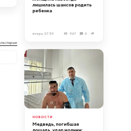
лишилась шансов родить
ребенка
вчера, 07:59
947
0
ла старые
НОВОСТИ
Медведь, погибшая
лошадь, удар молнии: