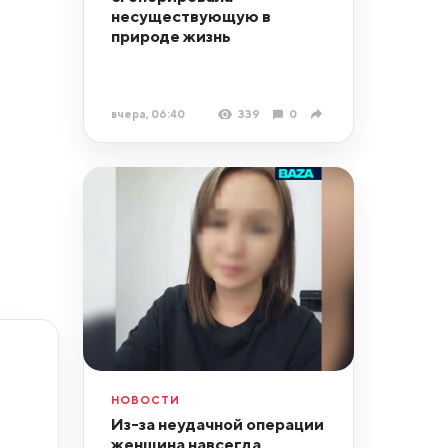
несуществующую в
природе жизнь
вчера, 06:40
339
0
НОВОСТИ
Из-за неудачной операции
женщина навсегда