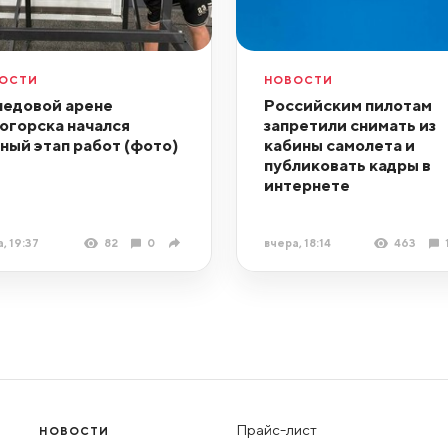
ОСТИ
НОВОСТИ
ледовой арене
Российским пилотам
огорска начался
запретили снимать из
ный этап работ (фото)
кабины самолета и
публиковать кадры в
интернете
, 19:37
82
0
вчера, 18:14
463
Прайс-лист
НОВОСТИ