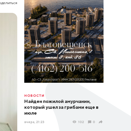
оделиться
НОВОСТИ
Найден пожилой амурчанин,
который ушел за грибами еще в
июле
вчера, 21:23
102
0