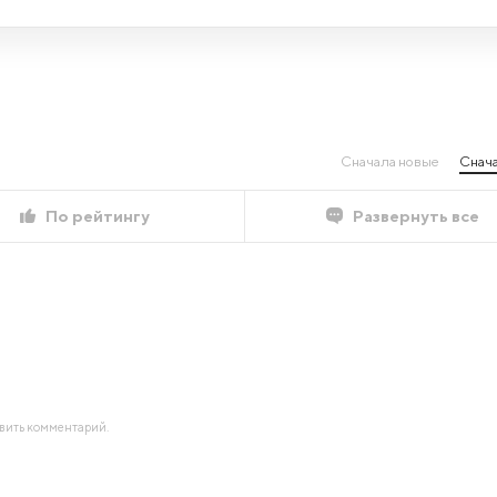
Сначала новые
Снача
По рейтингу
Развернуть все
авить комментарий.