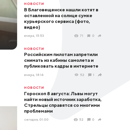
НОВОСТИ
В Благовещенске нашли котят в
оставленной на солнце сумке
курьерского сервиса (фото,
видео)
вчера, 15:53
71
0
НОВОСТИ
Российским пилотам запретили
снимать из кабины самолета и
публиковать кадры в интернете
вчера, 18:14
52
1
НОВОСТИ
Гороскоп 8 августа: Львы могут
найти новый источник заработка,
Стрельцы справятся со многими
проблемами
сегодня, 01:00
52
0