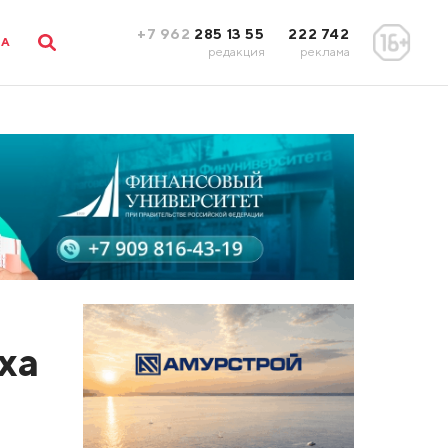
+7 962
285 13 55
222 742
ЛА
редакция
реклама
ха