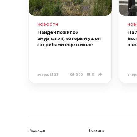
НОВОСТИ
НОВ
Найден пожилой
На 
амурчанин, который ушел
Бел
за грибами еще в июле
важ
вчера, 21:23
565
0
вчера
Редакция
Реклама