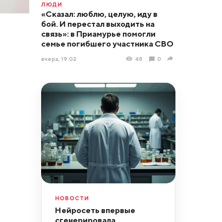
ЛЮДИ
«Сказал: люблю, целую, иду в
бой. И перестал выходить на
связь»: в Приамурье помогли
семье погибшего участника СВО
вчера, 19:02
48
0
НОВОСТИ
Нейросеть впервые
сгенерировала