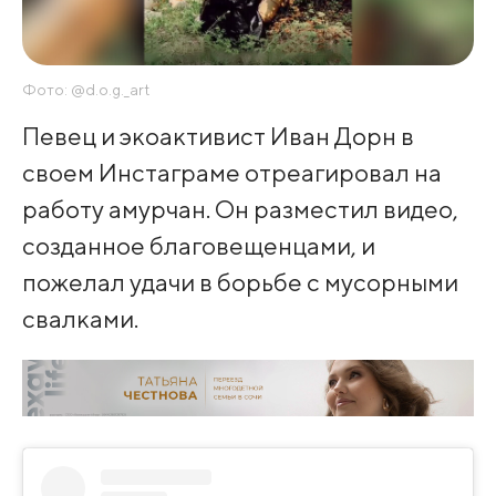
Фото: @d.o.g._art
Певец и экоактивист Иван Дорн в
своем Инстаграме отреагировал на
работу амурчан. Он разместил видео,
созданное благовещенцами, и
пожелал удачи в борьбе с мусорными
свалками.