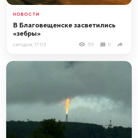
НОВОСТИ
В Благовещенске засветились
«зебры»
сегодня, 17:03
59
0