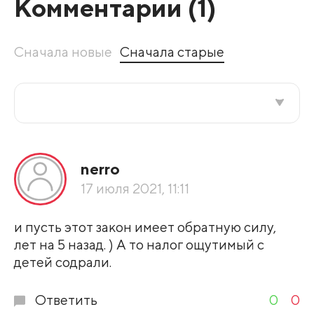
Комментарии (
1
)
Сначала новые
Сначала старые
Все подряд
nerro
По рейтингу
17 июля 2021, 11:11
Развернуть все
и пусть этот закон имеет обратную силу,
лет на 5 назад. ) А то налог ощутимый с
детей содрали.
Ответить
0
0