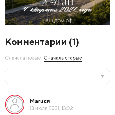
Комментарии (
1
)
Сначала новые
Сначала старые
Все подряд
Маruся
По рейтингу
13 июля 2021, 13:02