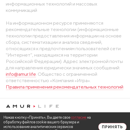
информационных технологий и массовых
коммуникаций
На информационном ресурсе применяются
рекомендательные технологии (информационные
технологии предоставления информации на основе
сбора, систематизации и анализа сведений,
относящихся к предпочтениям пользователей сети
"Интернет", находящихся на территории
Российской Федерации). Адрес электронной почты
для направления юридически значимых сообщений:
info@amur.life
. Общество с ограниченной
ответственностью «Компания «Игра».
Правила применения рекомендательных технологий
Нажав кнопку «Принять», Вы даете свое
согласие
на
обработку файлов cookie вашего браузера и
использование аналитических сервисов
ПРИНЯТЬ